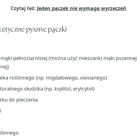
Czytaj też:
Jeden pączek nie wymaga wyrzeczeń
etetyczne pyszne pączki
ki mąki pełnoziarnistej (można użyć mieszanki mąki pszennej 
nej)
leka roślinnego (np. migdałowego, owsianego)
turalnego słodzika (np. ksylitol, erytrytol)
szku do pieczenia
i
oślinnego