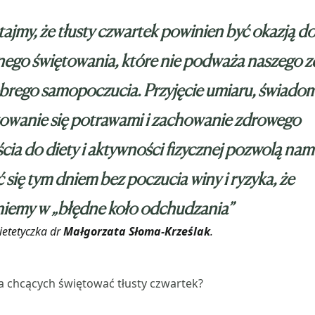
ajmy, że tłusty czwartek powinien być okazją d
nego świętowania, które nie podważa naszego z
brego samopoczucia. Przyjęcie umiaru, świado
owanie się potrawami i zachowanie zdrowego
cia do diety i aktywności fizycznej pozwolą nam
ć się tym dniem bez poczucia winy i ryzyka, że
iemy w „błędne koło odchudzania”
dietetyczka dr
Małgorzata Słoma-Krześlak
.
dla chcących świętować tłusty czwartek?