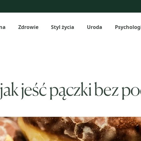
na
Zdrowie
Styl życia
Uroda
Psycholog
 jak jeść pączki bez p