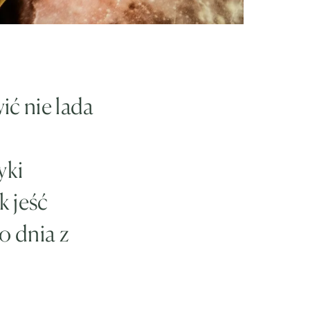
ić nie lada
yki
k jeść
o dnia z