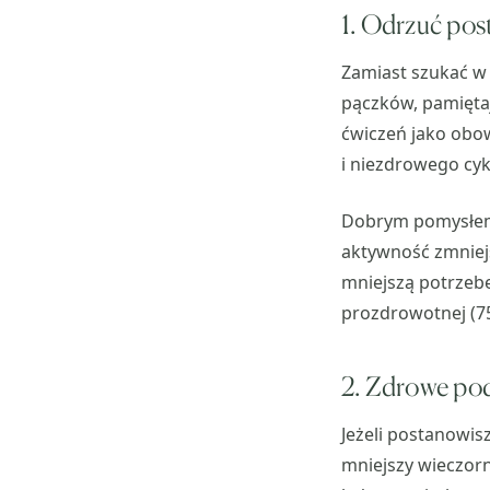
1. Odrzuć pos
Zamiast szukać w 
pączków, pamiętaj
ćwiczeń jako obow
i niezdrowego cyk
Dobrym pomysłem b
aktywność zmniejsz
mniejszą potrzebę 
prozdrowotnej (75
2. Zdrowe pod
Jeżeli postanowi
mniejszy wieczorn