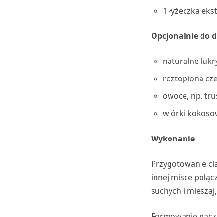
1 łyżeczka ekst
Opcjonalnie do d
naturalne lukry
roztopiona cz
owoce, np. tru
wiórki kokoso
Wykonanie
Przygotowanie cia
innej misce połącz
suchych i mieszaj,
Formowanie pączkó