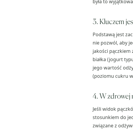
była to wyjątkowa 
3. Kluczem je
Podstawą jest zac
nie pozwól, aby j
jakości pączkiem 
białka (jogurt typ
jego wartość odży
(poziomu cukru we
4. W zdrowej r
Jeśli widok pączk
stosunkiem do je
związane z odżywi