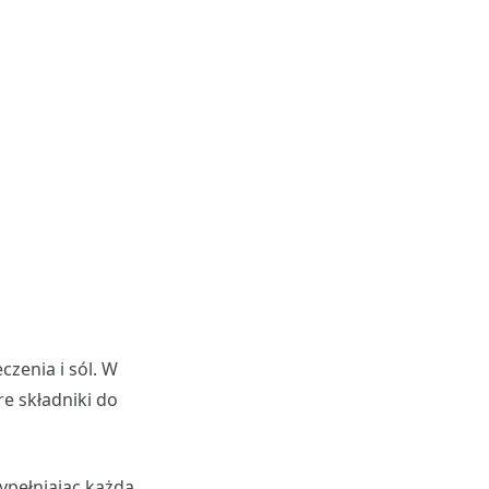
czenia i sól. W
re składniki do
ypełniając każdą