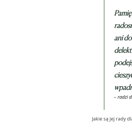
Pamięt
rados
ani do
delekt
podejś
cieszy
wpadn
– radzi 
Jakie są jej rady 