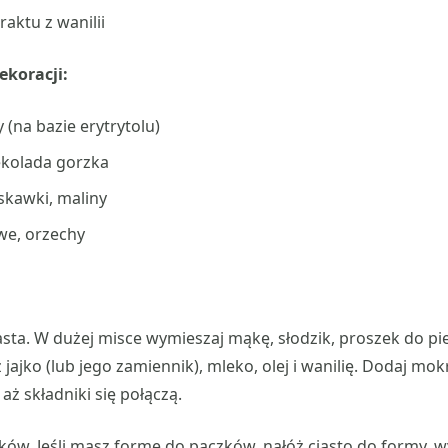
raktu z wanilii
ekoracji:
 (na bazie erytrytolu)
ekolada gorzka
skawki, maliny
we, orzechy
sta. W dużej misce wymieszaj mąkę, słodzik, proszek do pie
 jajko (lub jego zamiennik), mleko, olej i wanilię. Dodaj mok
 aż składniki się połączą.
w. Jeśli masz formę do pączków, nałóż ciasto do formy, w