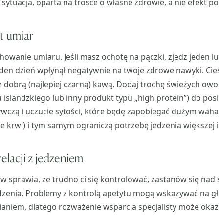
sytuacja, oparta na trosce o własne zdrowie, a nie efekt po
st umiar
howanie umiaru. Jeśli masz ochotę na pączki, zjedz jeden lu
eden dzień wpłynął negatywnie na twoje zdrowe nawyki. Cies
z dobrą (najlepiej czarną) kawą. Dodaj trochę świeżych owoc
u islandzkiego lub inny produkt typu „high protein”) do pos
wczą i uczucie sytości, które będę zapobiegać dużym waha
 krwi) i tym samym ograniczą potrzebę jedzenia większej i
elacji z jedzeniem
ów sprawia, że trudno ci się kontrolować, zastanów się nad
dzenia. Problemy z kontrolą apetytu mogą wskazywać na gł
aniem, dlatego rozważenie wsparcia specjalisty może okaz