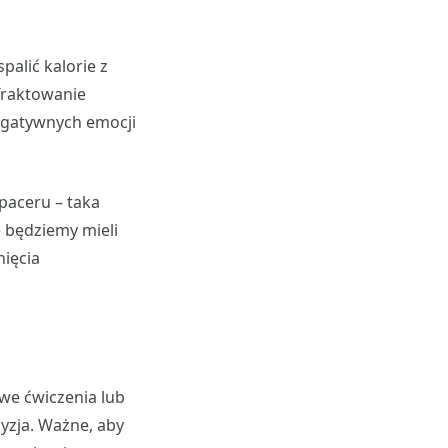
palić kalorie z
 Traktowanie
egatywnych emocji
paceru – taka
e będziemy mieli
nięcia
we ćwiczenia lub
yzja. Ważne, aby