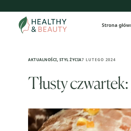
Przejdź
do
treści
Strona głów
AKTUALNOŚCI
,
STYL ŻYCIA
7 LUTEGO 2024
Tłusty czwartek: