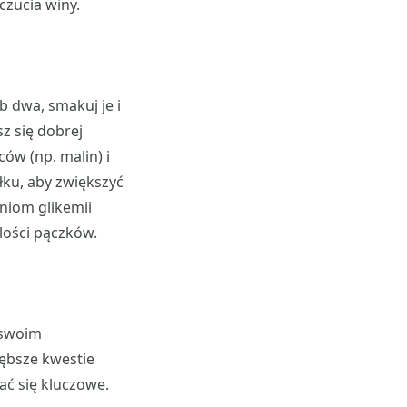
czucia winy.
b dwa, smakuj je i
z się dobrej
ów (np. malin) i
iłku, aby zwiększyć
niom glikemii
lości pączków.
 swoim
ębsze kwestie
ać się kluczowe.