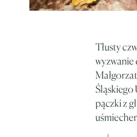
Tłusty czw
wyzwanie 
Małgorzat
Śląskiego 
pączki z g
uśmiechem