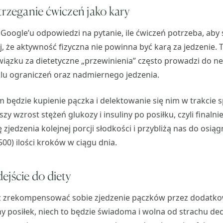
trzeganie ćwiczeń jako kary
Google’u odpowiedzi na pytanie, ile ćwiczeń potrzeba, aby s
, że aktywność fizyczna nie powinna być karą za jedzenie.
iązku za dietetyczne „przewinienia” często prowadzi do n
lu ograniczeń oraz nadmiernego jedzenia.
ędzie kupienie pączka i delektowanie się nim w trakcie s
y wzrost stężeń glukozy i insuliny po posiłku, czyli finalni
zjedzenia kolejnej porcji słodkości i przybliżą nas do osiąg
00) ilości kroków w ciągu dnia.
ejście do diety
sz zrekompensować sobie zjedzenie pączków przez dodatko
y posiłek, niech to będzie świadoma i wolna od strachu dec