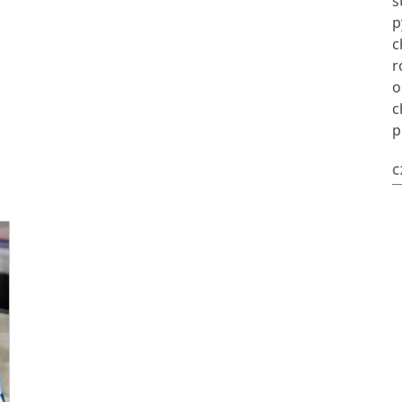
s
p
c
r
o
c
p
C