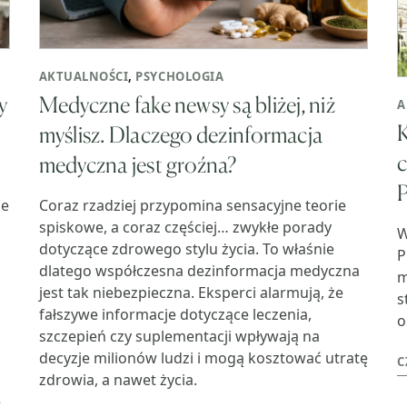
AKTUALNOŚCI
,
PSYCHOLOGIA
y
Medyczne fake newsy są bliżej, niż
A
K
myślisz. Dlaczego dezinformacja
c
medyczna jest groźna?
P
że
Coraz rzadziej przypomina sensacyjne teorie
spiskowe, a coraz częściej… zwykłe porady
W
dotyczące zdrowego stylu życia. To właśnie
P
dlatego współczesna dezinformacja medyczna
m
jest tak niebezpieczna. Eksperci alarmują, że
s
fałszywe informacje dotyczące leczenia,
o
szczepień czy suplementacji wpływają na
decyzje milionów ludzi i mogą kosztować utratę
C
zdrowia, a nawet życia.
ę