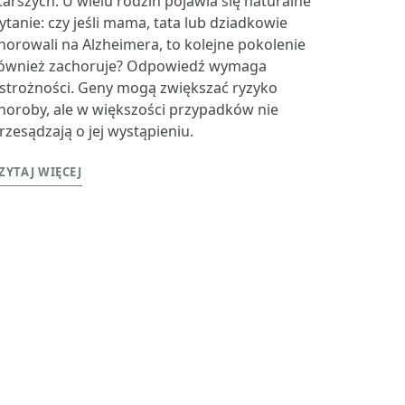
tarszych. U wielu rodzin pojawia się naturalne
ytanie: czy jeśli mama, tata lub dziadkowie
horowali na Alzheimera, to kolejne pokolenie
ównież zachoruje? Odpowiedź wymaga
strożności. Geny mogą zwiększać ryzyko
horoby, ale w większości przypadków nie
rzesądzają o jej wystąpieniu.
ZYTAJ WIĘCEJ