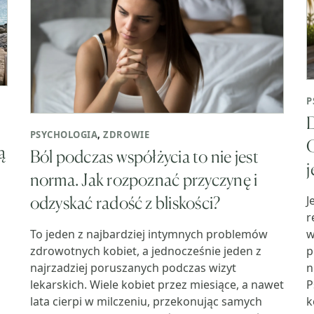
P
D
m
PSYCHOLOGIA
,
ZDROWIE
C
ą
Ból podczas współżycia to nie jest
j
norma. Jak rozpoznać przyczynę i
odzyskać radość z bliskości?
J
r
w
To jeden z najbardziej intymnych problemów
p
zdrowotnych kobiet, a jednocześnie jeden z
n
najrzadziej poruszanych podczas wizyt
P
lekarskich. Wiele kobiet przez miesiące, a nawet
k
lata cierpi w milczeniu, przekonując samych