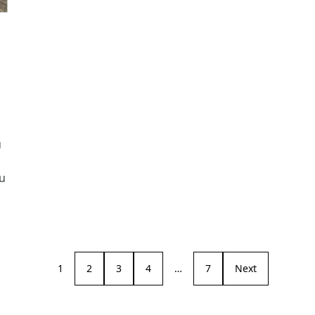
u
ku
1
2
3
4
…
7
Next