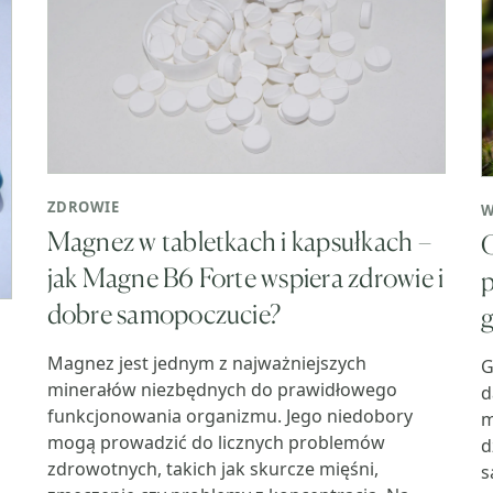
ZDROWIE
W
Magnez w tabletkach i kapsułkach –
C
jak Magne B6 Forte wspiera zdrowie i
p
dobre samopoczucie?
Magnez jest jednym z najważniejszych
G
minerałów niezbędnych do prawidłowego
d
funkcjonowania organizmu. Jego niedobory
m
mogą prowadzić do licznych problemów
d
zdrowotnych, takich jak skurcze mięśni,
s