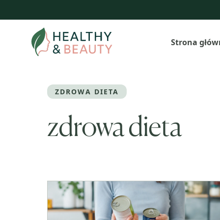
Przejdź
do
treści
Strona głów
ZDROWA DIETA
zdrowa dieta