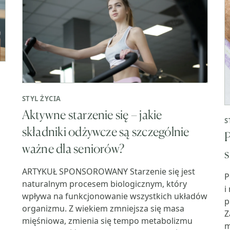
STYL ŻYCIA
Aktywne starzenie się – jakie
S
składniki odżywcze są szczególnie
P
ważne dla seniorów?
ARTYKUŁ SPONSOROWANY Starzenie się jest
P
naturalnym procesem biologicznym, który
i
wpływa na funkcjonowanie wszystkich układów
p
organizmu. Z wiekiem zmniejsza się masa
Z
mięśniowa, zmienia się tempo metabolizmu
m