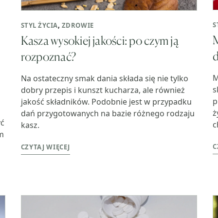
S
STYL ŻYCIA
,
ZDROWIE
M
Kasza wysokiej jakości: po czym ją
d
rozpoznać?
M
Na ostateczny smak dania składa się nie tylko
s
dobry przepis i kunszt kucharza, ale również
p
jakość składników. Podobnie jest w przypadku
ż
dań przygotowanych na bazie różnego rodzaju
yć
c
kasz.
ym
C
CZYTAJ WIĘCEJ