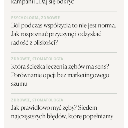
kampanii „Daj się odkryć”
PSYCHOLOGIA
,
ZDROWIE
Ból podczas współżycia to nie jest norma.
Jak rozpoznać przyczynę i odzyskać
radość z bliskości?
ZDROWIE
,
STOMATOLOGIA
Która ścieżka leczenia zębów ma sens?
Porównanie opcji bez marketingowego
szumu
ZDROWIE
,
STOMATOLOGIA
Jak prawidłowo myć zęby? Siedem
najczęstszych błędów, które popełniamy