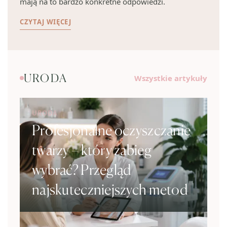
mają na to bardzo konkretne odpowiedzi.
CZYTAJ WIĘCEJ
URODA
Wszystkie artykuły
URODA
Profesjonalne oczyszczanie
twarzy – który zabieg
wybrać? Przegląd
najskuteczniejszych metod