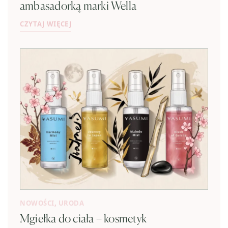
ambasadorką marki Wella
CZYTAJ WIĘCEJ
NOWOŚCI
,
URODA
Mgiełka do ciała – kosmetyk