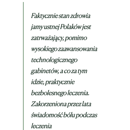
Faktycznie stan zdrowia
jamy ustnej Polaków jest
zatrważający, pomimo
wysokiego zaawansowania
technologicznego
gabinetów, a co za tym
idzie, praktycznie
bezbolesnego leczenia.
Zakorzeniona przez lata
świadomość bólu podczas
leczenia