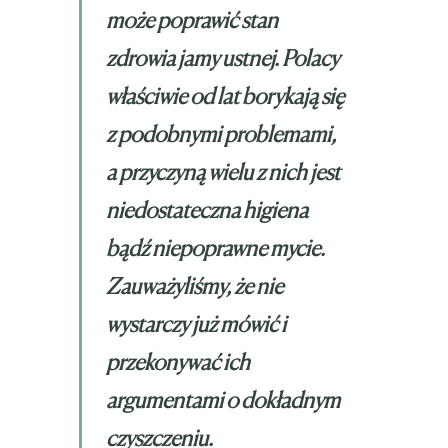
może poprawić stan
zdrowia jamy ustnej. Polacy
właściwie od lat borykają się
z podobnymi problemami,
a przyczyną wielu z nich jest
niedostateczna higiena
bądź niepoprawne mycie.
Zauważyliśmy, że nie
wystarczy już mówić i
przekonywać ich
argumentami o dokładnym
czyszczeniu.