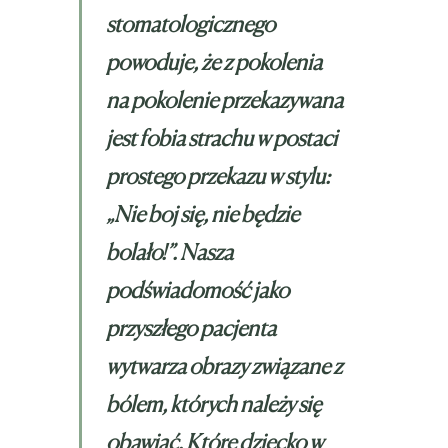
stomatologicznego
powoduje, że z pokolenia
na pokolenie przekazywana
jest fobia strachu w postaci
prostego przekazu w stylu:
„Nie boj się, nie będzie
bolało!”. Nasza
podświadomość jako
przyszłego pacjenta
wytwarza obrazy związane z
bólem, których należy się
obawiać. Które dziecko w