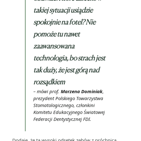
takiej sytuacji usiądzie
spokojnie na fotel? Nie
pomoże tu nawet
zaawansowana
technologia, bo strach jest
tak duży, że jest górą nad
rozsądkiem
– mówi prof.
Marzena Dominiak
,
prezydent Polskiego Towarzystwa
Stomatologicznego, członkini
Komitetu Edukacyjnego Światowej
Federacji Dentystycznej FDI.
Dodaje, że ta wysoki odsetek zębów z próchnicą