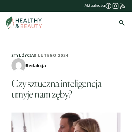
Przejdź
Aktualności
do
treści
Szuk
STYL ŻYCIA
8 LUTEGO 2024
Redakcja
Czy sztuczna inteligencja
umyje nam zęby?