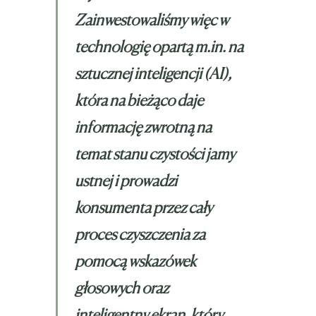
Zainwestowaliśmy więc w
technologię opartą m.in. na
sztucznej inteligencji (AI),
która na bieżąco daje
informację zwrotną na
temat stanu czystości jamy
ustnej i prowadzi
konsumenta przez cały
proces czyszczenia za
pomocą wskazówek
głosowych oraz
inteligentny ekran, który