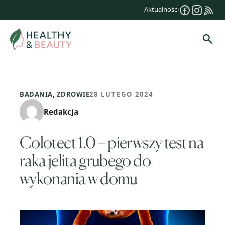
Przejdź
Aktualności
do
treści
Szuk
BADANIA
,
ZDROWIE
28 LUTEGO 2024
Redakcja
Colotect 1.0 – pierwszy test na
raka jelita grubego do
wykonania w domu