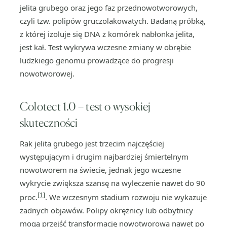
jelita grubego oraz jego faz przednowotworowych,
czyli tzw. polipów gruczolakowatych. Badaną próbką,
z której izoluje się DNA z komórek nabłonka jelita,
jest kał. Test wykrywa wczesne zmiany w obrębie
ludzkiego genomu prowadzące do progresji
nowotworowej.
Colotect 1.0 – test o wysokiej
skuteczności
Rak jelita grubego jest trzecim najczęściej
występującym i drugim najbardziej śmiertelnym
nowotworem na świecie, jednak jego wczesne
wykrycie zwiększa szansę na wyleczenie nawet do 90
[1]
proc.
. We wczesnym stadium rozwoju nie wykazuje
żadnych objawów. Polipy okrężnicy lub odbytnicy
mogą przejść transformację nowotworową nawet po