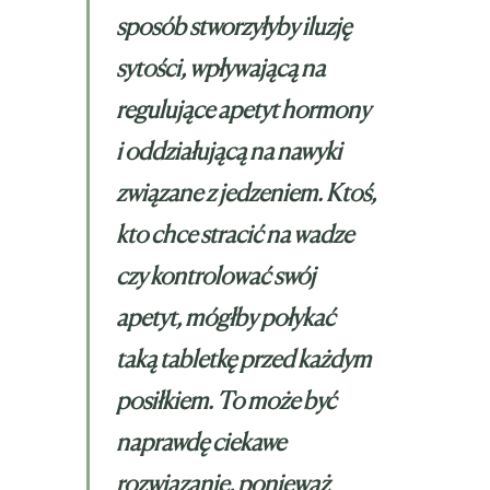
sposób stworzyłyby iluzję
sytości, wpływającą na
regulujące apetyt hormony
i oddziałującą na nawyki
związane z jedzeniem. Ktoś,
kto chce stracić na wadze
czy kontrolować swój
apetyt, mógłby połykać
taką tabletkę przed każdym
posiłkiem. To może być
naprawdę ciekawe
rozwiązanie, ponieważ