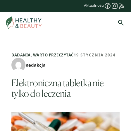
Przejdź
Aktualności
do
treści
Szuk
BADANIA
,
WARTO PRZECZYTAĆ
19 STYCZNIA 2024
Redakcja
Elektroniczna tabletka nie
tylko do leczenia