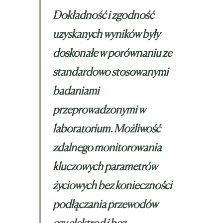
Dokładność i zgodność
uzyskanych wyników były
doskonałe w porównaniu ze
standardowo stosowanymi
badaniami
przeprowadzonymi w
laboratorium. Możliwość
zdalnego monitorowania
kluczowych parametrów
życiowych bez konieczności
podłączania przewodów
czy elektrod i bez