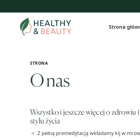
Przejdź
do
treści
Strona głów
STRONA
O nas
Wszystko i jeszcze więcej o zdrowiu 
stylu życia
Z pełną premedytacją wkładamy kij w mro