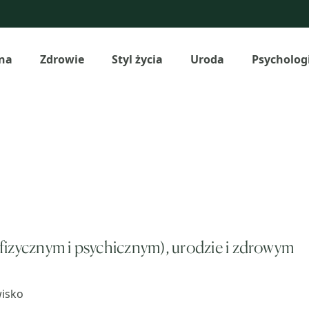
na
Zdrowie
Styl życia
Uroda
Psycholog
(fizycznym i psychicznym), urodzie i zdrowym
wisko