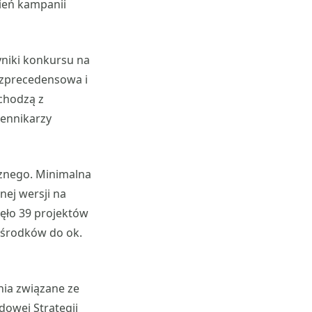
zień kampanii
yniki konkursu na
bezprecedensowa i
chodzą z
iennikarzy
cznego. Minimalna
nej wersji na
nęło 39 projektów
ę środków do ok.
ia związane ze
dowej Strategii