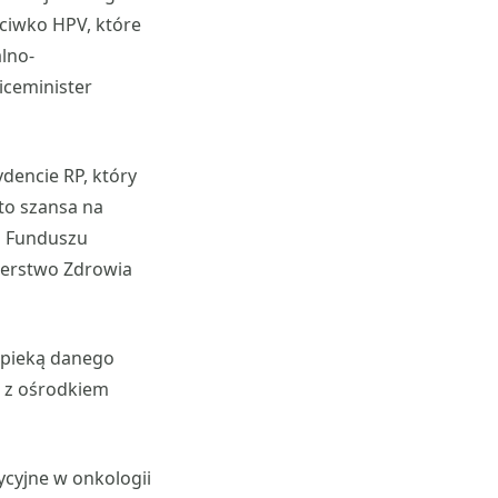
eciwko HPV, które
lno-
iceminister
dencie RP, który
to szansa na
 z Funduszu
sterstwo Zdrowia
opieką danego
ę z ośrodkiem
ycyjne w onkologii