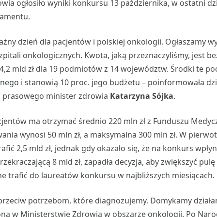
wia ogłosiło wyniki konkursu 13 października, w ostatni d
lamentu.
ażny dzień dla pacjentów i polskiej onkologii. Ogłaszamy w
pitali onkologicznych. Kwota, jaką przeznaczyliśmy, jest 
4,2 mld zł dla 19 podmiotów z 14 województw. Środki te po
znego
i stanowią 10 proc. jego budżetu – poinformowała dz
u prasowego minister zdrowia
Katarzyna Sójka
.
icjentów ma otrzymać średnio 220 mln zł z Funduszu Medy
nia wynosi 50 mln zł, a maksymalna 300 mln zł. W pierwot
rafić 2,5 mld zł, jednak gdy okazało się, że na konkurs wpły
rzekraczającą 8 mld zł, zapadła decyzja, aby zwiększyć pul
one trafić do laureatów konkursu w najbliższych miesiącach.
rzeciw potrzebom, które diagnozujemy. Domykamy działan
oną w Ministerstwie Zdrowia w obszarze onkologii. Po Naro