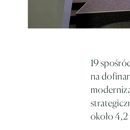
19 spośród
na dofina
modernizac
strategicz
około 4,2