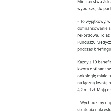
Ministerstwo Zdro
wyborczej do par
– To wyjątkowy, w
dofinansowanie sz
rekordowa. To aż 
Funduszu Medyc
podczas briefing
Każdy z 19 benef
kwota dofinansowa
onkologię miało t
na łączną kwotę p
4,2 mld zł. Mają 
– Wychodzimy nap
strategią nakreśl