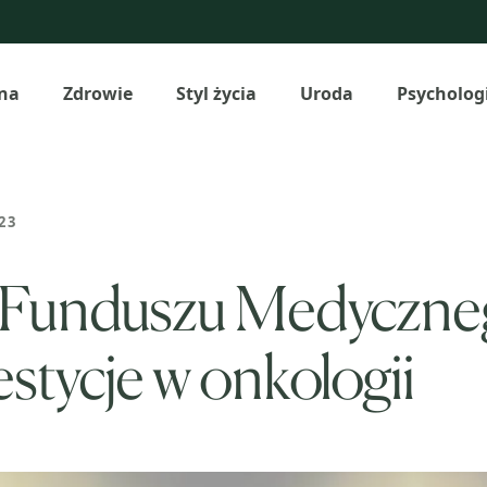
na
Zdrowie
Styl życia
Uroda
Psycholog
23
z Funduszu Medyczne
estycje w onkologii