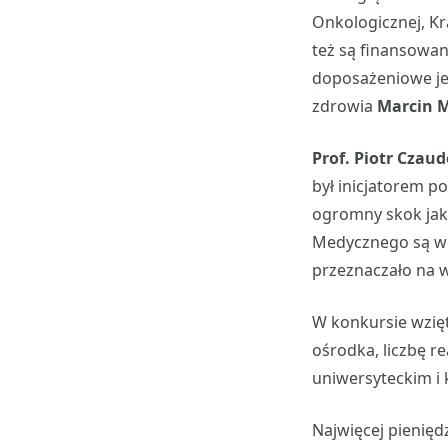
Onkologicznej, Kr
też są finansowan
doposażeniowe jes
zdrowia
Marcin 
Prof. Piotr Czau
był inicjatorem p
ogromny skok jako
Medycznego są wrę
przeznaczało na 
W konkursie wzięt
ośrodka, liczbę 
uniwersyteckim i 
Najwięcej pienięd