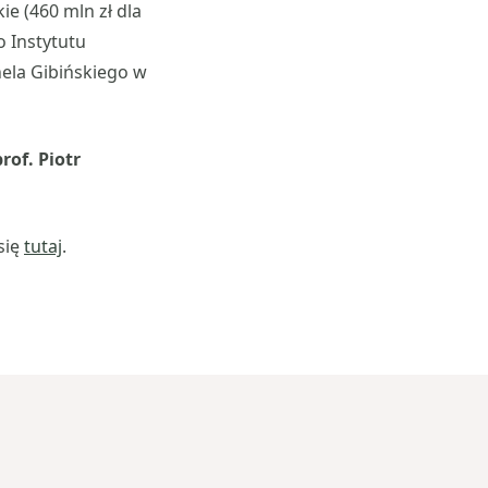
e (460 mln zł dla
o Instytutu
nela Gibińskiego w
prof. Piotr
się
tutaj
.