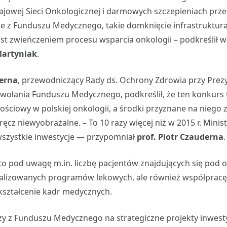
ajowej Sieci Onkologicznej i darmowych szczepieniach prz
e z Funduszu Medycznego, takie domknięcie infrastruktura
t zwieńczeniem procesu wsparcia onkologii – podkreślił w
Martyniak
.
derna
, przewodniczący Rady ds. Ochrony Zdrowia przy Prezy
owołania Funduszu Medycznego, podkreślił, że ten konkurs 
ściowy w polskiej onkologii, a środki przyznane na niego
cz niewyobrażalne. – To 10 razy więcej niż w 2015 r. Mini
wszystkie inwestycje — przypomniał
prof. Piotr Czauderna
.
o pod uwagę m.in. liczbę pacjentów znajdujących się pod 
realizowanych programów lekowych, ale również współprac
kształcenie kadr medycznych.
zy z Funduszu Medycznego na strategiczne projekty inwest