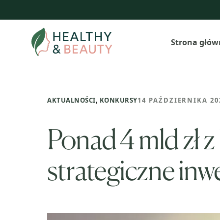
Przejdź
do
treści
Strona głów
AKTUALNOŚCI
,
KONKURSY
14 PAŹDZIERNIKA 20
Ponad 4 mld zł 
strategiczne inw