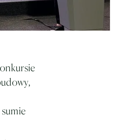
konkursie
budowy,
w sumie