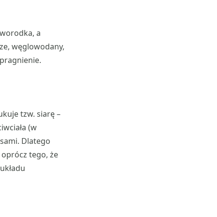
oworodka, a
cze, węglowodany,
pragnienie.
uje tzw. siarę –
iwciała (w
usami. Dlatego
 oprócz tego, że
 układu