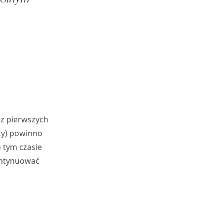
ez pierwszych
ety) powinno
 tym czasie
kontynuować