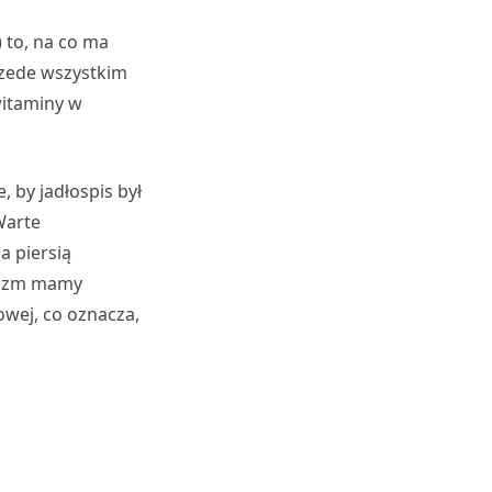
) to, na co ma
rzede wszystkim
witaminy w
, by jadłospis był
Warte
a piersią
anizm mamy
wej, co oznacza,