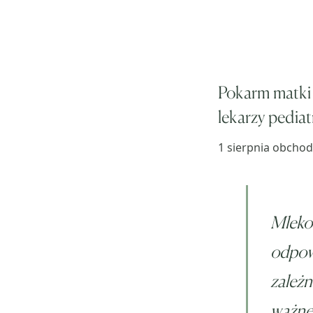
Pokarm matki
lekarzy pediat
1 sierpnia obchod
Mleko 
odpowi
zależn
ważne,