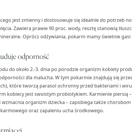
cego jest zmienny i dostosowuje się idealnie do potrzeb n
ęcia. Zawiera prawie 90 proc. wody, resztę stanowią tłusz
i mineralne. Oprócz odżywiania, pokarm mamy świetnie gasi 
buduje odporność
 do około 2.-3. dnia po porodzie organizm kobiety produk
odporności dla malucha. W tym pokarmie znajdują się przec
ch), które tworzą parasol ochronny przed bakteriami i wir
rm kobiecy jest swoistym probiotykiem. Karmienie piersią –
e i wzmacnia organizm dziecka – zapobiega także chorobom
karmowego oraz zapaleniu ucha środkowego.
armiącej