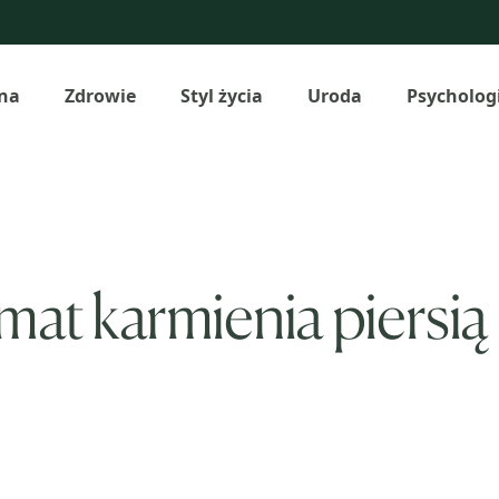
na
Zdrowie
Styl życia
Uroda
Psycholog
emat karmienia piersią