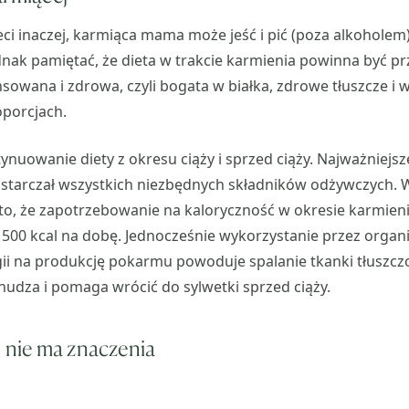
aleci inaczej, karmiąca mama może jeść i pić (poza alkoholem
dnak pamiętać, że dieta w trakcie karmienia powinna być p
sowana i zdrowa, czyli bogata w białka, zdrowe tłuszcze i 
porcjach.
ynuowanie diety z okresu ciąży i sprzed ciąży. Najważniejsze
ostarczał wszystkich niezbędnych składników odżywczych. 
 to, że zapotrzebowanie na kaloryczność w okresie karmieni
. 500 kcal na dobę. Jednocześnie wykorzystanie przez org
i na produkcję pokarmu powoduje spalanie tkanki tłuszczo
udza i pomaga wrócić do sylwetki sprzed ciąży.
i nie ma znaczenia