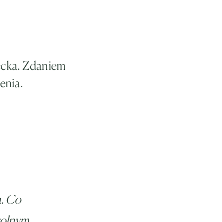
ecka. Zdaniem
enia.
a. Co
wolnym