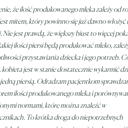
ie, że ilość produkowanego mleka zależy od r
 jest mitem, który powinno się już dawno włożyć
i. Nie jest prawdą, że większy biust to więcej po
jakiej ilości piersi będą produkować mleko, zależ
tliwości przystawiania dziecka i jego potrzeb. C
, kobieta jest w stanie dostatecznie wykarmić dz
 jedną piersią. Odradzam pacjentkom sprawdza
torem ilości produkowanego mleka i porównywa
lonymi normami, które można znaleźć w
cznikach. To krótka droga do niepotrzebnych