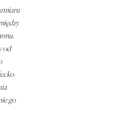
ozmiaru
 między
karmu.
y od
o
iecko
nia
nie go