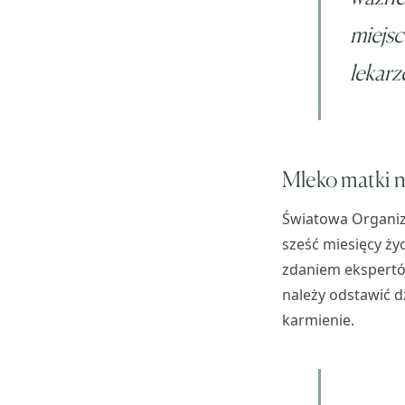
miejsc
lekarz
Mleko matki ni
Światowa Organiz
sześć miesięcy ży
zdaniem ekspertów
należy odstawić d
karmienie.