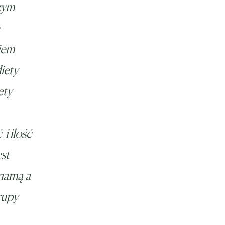
zym
iem
iety
ety
i ilość
st
 mamą a
rupy