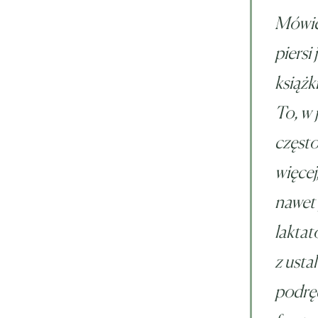
Mówien
piersi
książk
To, w 
często
więcej
nawet
lakta
z usta
podrę