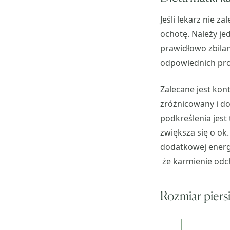
Jeśli lekarz nie z
ochotę. Należy je
prawidłowo zbilan
odpowiednich pro
Zalecane jest kont
zróżnicowany i d
podkreślenia jest
zwiększa się o ok
dodatkowej energi
że karmienie odch
Rozmiar piers