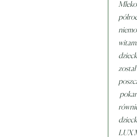
Mleko
półroc
niemow
witami
dzieck
został
poszcz
pokar
równie
dziec
LUX 