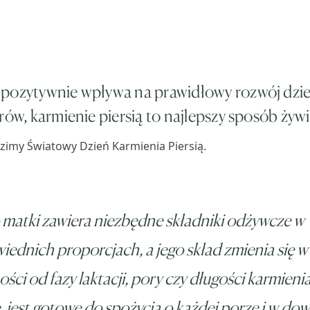
 pozytywnie wpływa na prawidłowy rozwój dzi
rów, karmienie piersią to najlepszy sposób żywi
zimy Światowy Dzień Karmienia Piersią.
matki zawiera niezbędne składniki odżywcze w
ednich proporcjach, a jego skład zmienia się w
ości od fazy laktacji, pory czy długości karmieni
 jest gotowe do spożycia o każdej porze i w do