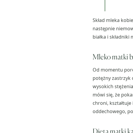
Skład mleka kobie
następnie niemowl
białka i składnik
Mleko matki 
Od momentu porodu
potężny zastrzyk 
wysokich stężenia
mówi się, że poka
chroni, kształtuj
oddechowego, po
Dieta matki k