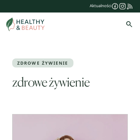
Przejdź
Aktualności
do
treści
Szuk
ZDROWE ŻYWIENIE
zdrowe żywienie