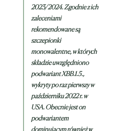
2023/2024. Zgodnie z ich
zaleceniami
rekomendowane są
szczepionki
monowalentne, w których
składzie uwzględniono
podwariant XBB.1.5.,
wykryty po raz pierwszy w
październiku 2022 r. w
USA. Obecnie jest on
podwariantem
dominującym również w