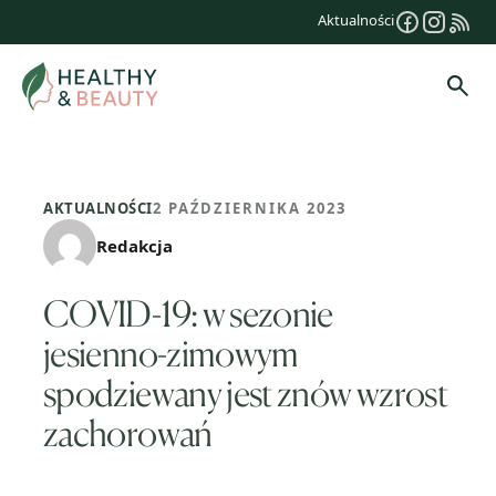
Przejdź
Aktualności
do
treści
Szuk
AKTUALNOŚCI
2 PAŹDZIERNIKA 2023
Redakcja
COVID-19: w sezonie
jesienno-zimowym
spodziewany jest znów wzrost
zachorowań