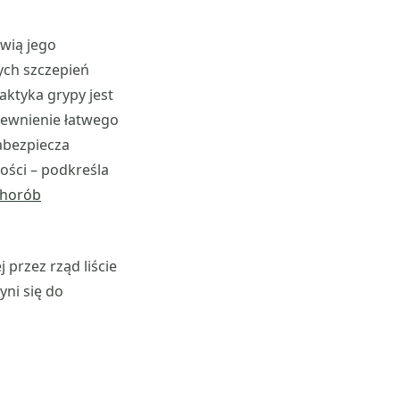
wią jego
ych szczepień
aktyka grypy jest
apewnienie łatwego
abezpiecza
ności – podkreśla
Chorób
przez rząd liście
yni się do