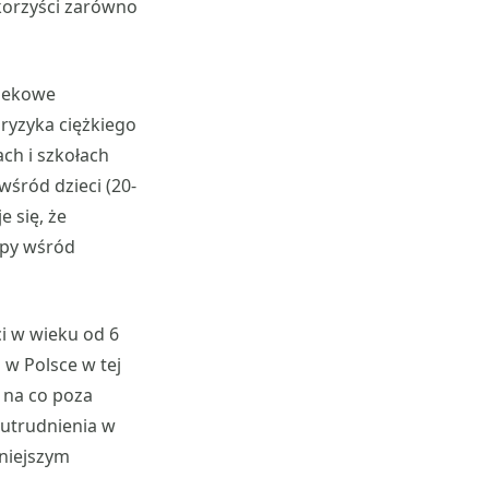
 korzyści zarówno
wiekowe
ryzyka ciężkiego
ach i szkołach
wśród dzieci (20-
e się, że
ypy wśród
i w wieku od 6
 w Polsce w tej
, na co poza
utrudnienia w
tniejszym