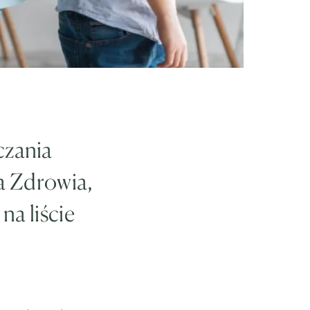
czania
a Zdrowia,
na liście