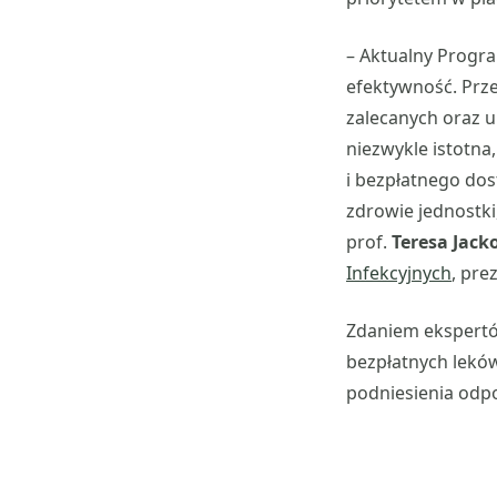
– Aktualny Progr
efektywność. Prz
zalecanych oraz u
niezwykle istotna
i bezpłatnego dos
zdrowie jednostki
prof.
Teresa Jac
Infekcyjnych
, pre
Zdaniem ekspertów
bezpłatnych leków 
podniesienia odp