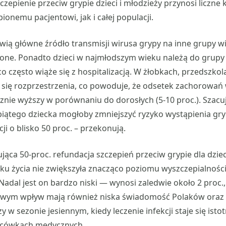
czepienie przeciw grypie dzieci i młodzieży przynosi liczne
onemu pacjentowi, jak i całej populacji.
wią główne źródło transmisji wirusa grypy na inne grupy 
one. Ponadto dzieci w najmłodszym wieku należą do grupy 
o często wiąże się z hospitalizacją. W żłobkach, przedszkol
 się rozprzestrzenia, co powoduje, że odsetek zachorowań 
cznie wyższy w porównaniu do dorosłych (5-10 proc.). Szacuj
piątego dziecka mogłoby zmniejszyć ryzyko wystąpienia gr
ji o blisko 50 proc. – przekonują.
ąca 50-proc. refundacja szczepień przeciw grypie dla dziec
oku życia nie zwiększyła znacząco poziomu wyszczepialności
Nadal jest on bardzo niski — wynosi zaledwie około 2 proc.
wym wpływ mają również niska świadomość Polaków oraz 
y w sezonie jesiennym, kiedy leczenie infekcji staje się isto
acówkach medycznych.