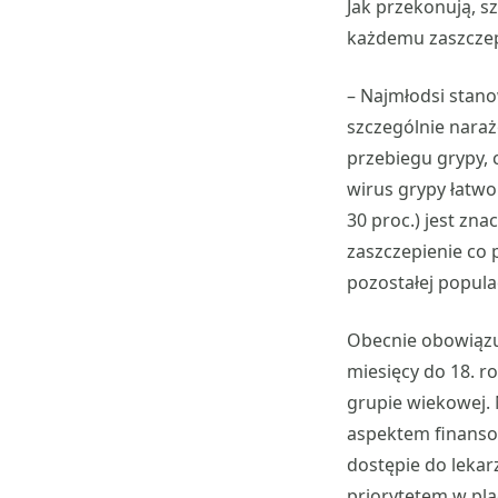
Jak przekonują, sz
każdemu zaszczepi
– Najmłodsi stano
szczególnie naraż
przebiegu grypy, c
wirus grypy łatwo
30 proc.) jest zna
zaszczepienie co 
pozostałej populac
Obecnie obowiązuj
miesięcy do 18. r
grupie wiekowej. 
aspektem finanso
dostępie do lekarz
priorytetem w pl