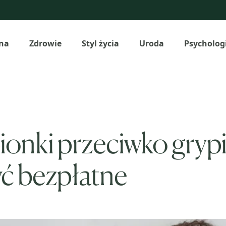
na
Zdrowie
Styl życia
Uroda
Psycholog
ionki przeciwko grypi
yć bezpłatne