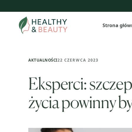
Przejdź
do
treści
Strona głów
AKTUALNOŚCI
22 CZERWCA 2023
Eksperci: szczep
życia powinny b