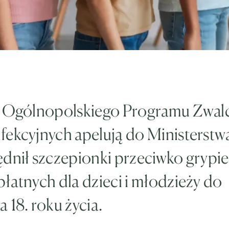
z Ogólnopolskiego Programu Zwal
fekcyjnych apelują do Ministerstw
dnił szczepionki przeciwko grypie 
łatnych dla dzieci i młodzieży do
 18. roku życia.