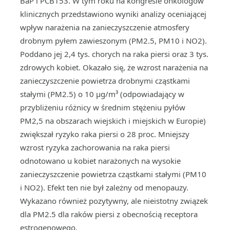
BaP i PCB153. W tym roku na kongresie onkologów
klinicznych przedstawiono wyniki analizy oceniającej
wpływ narażenia na zanieczyszczenie atmosfery
drobnym pyłem zawieszonym (PM2.5, PM10 i NO2).
Poddano jej 2,4 tys. chorych na raka piersi oraz 3 tys.
zdrowych kobiet. Okazało się, że wzrost narażenia na
zanieczyszczenie powietrza drobnymi cząstkami
stałymi (PM2.5) o 10 µg/m³ (odpowiadający w
przybliżeniu różnicy w średnim stężeniu pyłów
PM2,5 na obszarach wiejskich i miejskich w Europie)
zwiększał ryzyko raka piersi o 28 proc. Mniejszy
wzrost ryzyka zachorowania na raka piersi
odnotowano u kobiet narażonych na wysokie
zanieczyszczenie powietrza cząstkami stałymi (PM10
i NO2). Efekt ten nie był zależny od menopauzy.
Wykazano również pozytywny, ale nieistotny związek
dla PM2.5 dla raków piersi z obecnością receptora
estrogenowego.