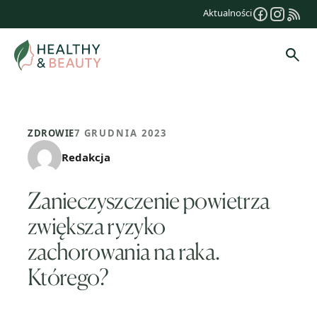
Przejdź
Aktualności
do
treści
Szuk
ZDROWIE
7 GRUDNIA 2023
Redakcja
Zanieczyszczenie powietrza
zwiększa ryzyko
zachorowania na raka.
Którego?