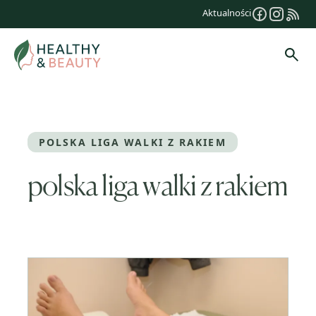
Przejdź
Aktualności
do
treści
Szuk
POLSKA LIGA WALKI Z RAKIEM
polska liga walki z rakiem