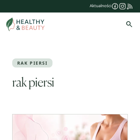
Przejdź
Aktualności
do
treści
Szuk
RAK PIERSI
rak piersi