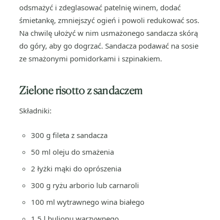
odsmażyć i zdeglasować patelnię winem, dodać
śmietankę, zmniejszyć ogień i powoli redukować sos.
Na chwilę ułożyć w nim usmażonego sandacza skórą
do góry, aby go dogrzać. Sandacza podawać na sosie
ze smażonymi pomidorkami i szpinakiem.
Zielone risotto z sandaczem
Składniki:
300 g fileta z sandacza
50 ml oleju do smażenia
2 łyżki mąki do oprószenia
300 g ryżu arborio lub carnaroli
100 ml wytrawnego wina białego
1,5 l bulionu warzywnego