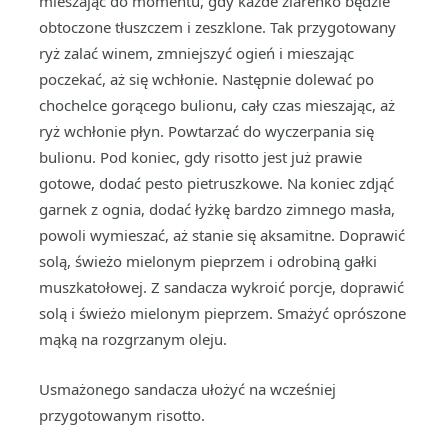
mieszając do momentu, gdy każde ziarenko będzie
obtoczone tłuszczem i zeszklone. Tak przygotowany
ryż zalać winem, zmniejszyć ogień i mieszając
poczekać, aż się wchłonie. Następnie dolewać po
chochelce gorącego bulionu, cały czas mieszając, aż
ryż wchłonie płyn. Powtarzać do wyczerpania się
bulionu. Pod koniec, gdy risotto jest już prawie
gotowe, dodać pesto pietruszkowe. Na koniec zdjąć
garnek z ognia, dodać łyżkę bardzo zimnego masła,
powoli wymieszać, aż stanie się aksamitne. Doprawić
solą, świeżo mielonym pieprzem i odrobiną gałki
muszkatołowej. Z sandacza wykroić porcje, doprawić
solą i świeżo mielonym pieprzem. Smażyć oprószone
mąką na rozgrzanym oleju.
Usmażonego sandacza ułożyć na wcześniej
przygotowanym risotto.