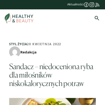
Przejdź
Aktualności
do
treści
Szuk
STYL ŻYCIA
20 KWIETNIA 2022
Redakcja
Sandacz – niedoceniona ryba
dla miłośników
niskokalorycznych potraw