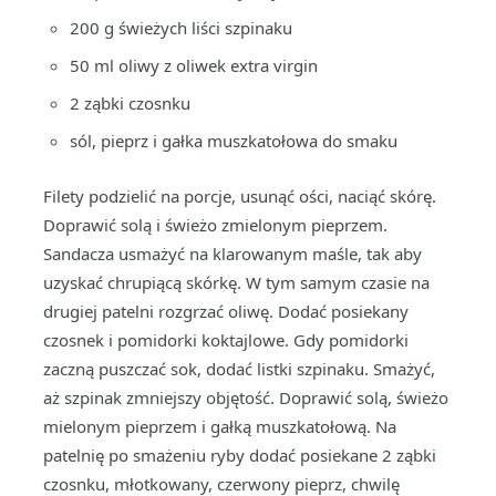
200 g świeżych liści szpinaku
50 ml oliwy z oliwek extra virgin
2 ząbki czosnku
sól, pieprz i gałka muszkatołowa do smaku
Filety podzielić na porcje, usunąć ości, naciąć skórę.
Doprawić solą i świeżo zmielonym pieprzem.
Sandacza usmażyć na klarowanym maśle, tak aby
uzyskać chrupiącą skórkę. W tym samym czasie na
drugiej patelni rozgrzać oliwę. Dodać posiekany
czosnek i pomidorki koktajlowe. Gdy pomidorki
zaczną puszczać sok, dodać listki szpinaku. Smażyć,
aż szpinak zmniejszy objętość. Doprawić solą, świeżo
mielonym pieprzem i gałką muszkatołową. Na
patelnię po smażeniu ryby dodać posiekane 2 ząbki
czosnku, młotkowany, czerwony pieprz, chwilę