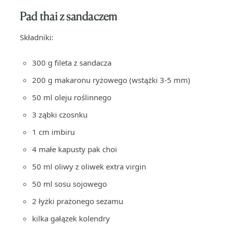
Pad thai z sandaczem
Składniki:
300 g fileta z sandacza
200 g makaronu ryżowego (wstążki 3-5 mm)
50 ml oleju roślinnego
3 ząbki czosnku
1 cm imbiru
4 małe kapusty pak choi
50 ml oliwy z oliwek extra virgin
50 ml sosu sojowego
2 łyżki prażonego sezamu
kilka gałązek kolendry