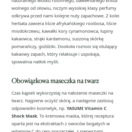
naturalnego wosku roślinnego, bawełnianego knota
wolnego od ołowiu, niczym wysokiej klasy perfumy
odkrywa przed nami kolejne nuty zapachowe. Z kolei
herbata zawiera liście afrykańskiego rooibosa, liście
miodokrzewu, kawałki kory cynamonowca, łupiny
kakaowca, strąki kardamonu, suszoną skórkę
pomarańczy, goździki. Dookoła roznosi się otulający
kakaowy zapach, który relaksuje i uspokaja,
spowalnia natłok myśli.
Obowiązkowa maseczka
na twarz
Czas kąpieli wykorzystaj na nałożenie maseczki na
twarz. Najpierw oczyść skórę, a następnie zastosuj
odpowiedni kosmetyk, np.
YASUMI Vitamin C
Shock Mask
. To kremowa maska, której receptura
oparta jest na ekstraktach z owoców bogatych w
witaminę C do cery poszarzałej, z pierwszymi