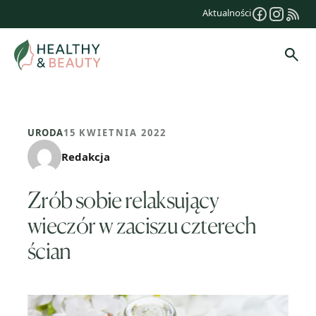
Przejdź
Aktualności
do
treści
Szuk
URODA
15 KWIETNIA 2022
Redakcja
Zrób sobie relaksujący
wieczór w zaciszu czterech
ścian