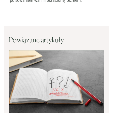
pulsowaniem wanilii okraszonej piżmem.
Powiązane artykuły