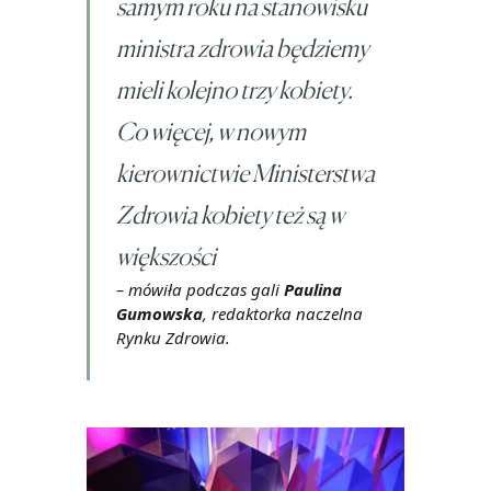
samym roku na stanowisku
ministra zdrowia będziemy
mieli kolejno trzy kobiety.
Co więcej, w nowym
kierownictwie Ministerstwa
Zdrowia kobiety też są w
większości
– mówiła podczas gali
Paulina
Gumowska
, redaktorka naczelna
Rynku Zdrowia.