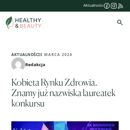
Przejdź
Aktualności
do
treści
Szuk
AKTUALNOŚCI
8 MARCA 2024
Redakcja
Kobieta Rynku Zdrowia.
Znamy już nazwiska laureatek
konkursu