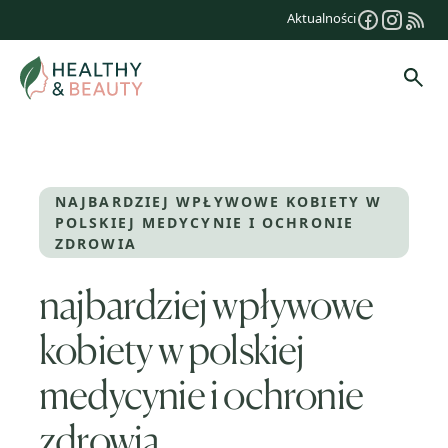
Przejdź
Aktualności
do
treści
Szuk
NAJBARDZIEJ WPŁYWOWE KOBIETY W
POLSKIEJ MEDYCYNIE I OCHRONIE
ZDROWIA
najbardziej wpływowe
kobiety w polskiej
medycynie i ochronie
zdrowia