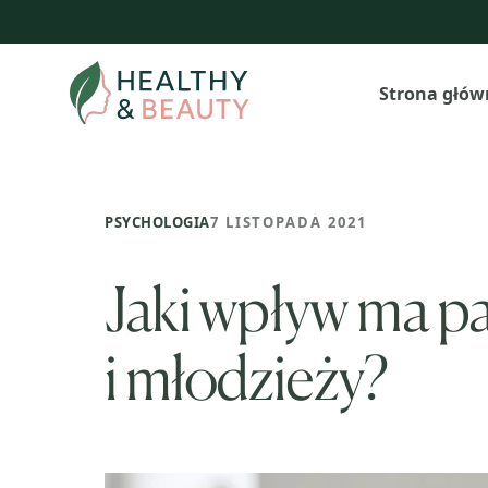
Przejdź
do
treści
Strona głów
PSYCHOLOGIA
7 LISTOPADA 2021
Jaki wpływ ma p
i młodzieży?