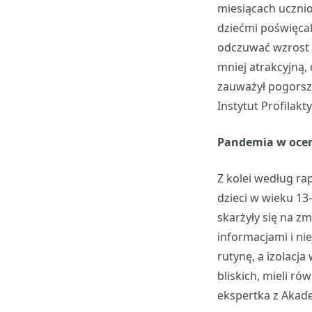
miesiącach ucznio
dziećmi poświęcal
odczuwać wzrost o
mniej atrakcyjną,
zauważył pogorsze
Instytut Profilakt
Pandemia w ocen
Z kolei według ra
dzieci w wieku 13–
skarżyły się na 
informacjami i ni
rutynę, a izolacja
bliskich, mieli r
ekspertka z Akade