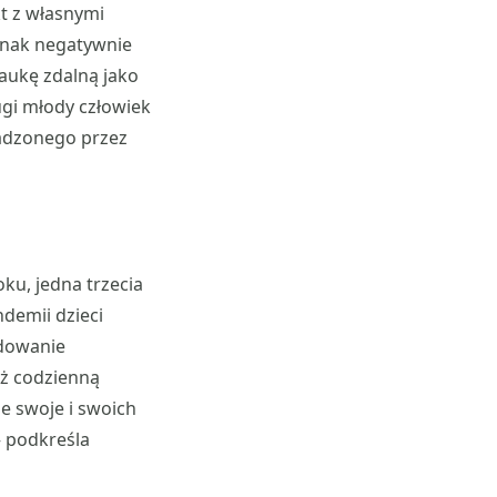
kt z własnymi
ednak negatywnie
aukę zdalną jako
ugi młody człowiek
wadzonego przez
ku, jedna trzecia
ndemii dzieci
adowanie
eż codzienną
ie swoje i swoich
– podkreśla