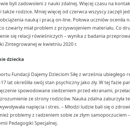
wie byli zadowoleni z nauki zdalnej. Więcej czasu na konta
i także rodzice. Mniej więcej od czerwca wszyscy zaczęli j
bciążenia nauką i pracą on-line. Połowa uczniów oceniła n
 co czwarty miał problem z przyswojeniem materiału. Co dr
nie się relacji rówieśniczych – wynika z badania przepro
yki Zintegrowanej w kwietniu 2020 r.
ie dziecka
portu Fundacji Dajemy Dzieciom Siłę z września ubiegłego ro
17 lat określiła swój stan psychiczny jako zły. W tej fazie pa
zmęczenie spowodowane siedzeniem przed ekranami, przeł
ezrozumienie ze strony rodziców. Nauka zdalna zaburzyła t
 wywoływała napięcia i stres. – Młodzi ludzie bali się o zdrow
ównież problemy z radzeniem sobie ze złym samopoczuciem 
mii Pedagogiki Specjalnej.