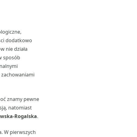
logiczne,
ości dodatkowo
ów nie działa
 w sposób
nalnymi
ub zachowaniami
choć znamy pewne
esją, natomiast
wska-Rogalska
.
ia. W pierwszych