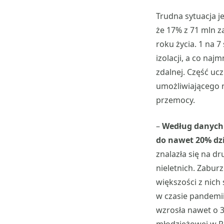
Trudna sytuacja j
że 17% z 71 mln z
roku życia. 1 na 
izolacji, a co na
zdalnej. Część uc
umożliwiającego n
przemocy.
–
Według danych 
do nawet 20% dzi
znalazła się na 
nieletnich. Zaburz
większości z nich
w czasie pandemii
wzrosła nawet o 