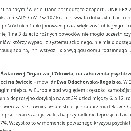
est na całym świecie. Dane pochodzące z raportu UNICEF z 2
akażeń SARS-CoV-2 w 107 krajach świata dotyczyło dzieci i m
7 spośród nich funkcjonowało przez większość ubiegłego ro
jmniej 1 na 3 dzieci z różnych powodów nie mogło uczestniczy
zniów, którzy wypadli z systemu szkolnego, nie miało dostę
aukę zdalną, inni wstydzili się wyglądu domu rodzinnego 
Światowej Organizacji Zdrowia, na zaburzenia psychiczn
eci na świecie
– mówi
dr
Ewa Odachowska-Rogalska
. W 
drugim miejscu w Europie pod względem częstości samobójs
enia depresyjne dotykają nawet 2% dzieci między 6. a 12. ro
 stwierdza się również współistniejące zaburzenia lękowe. 
 opracowań szacuje, że liczba przypadków depresji u dzieci
37%. Wszystko to w momencie poważnego kryzysu psychiatri