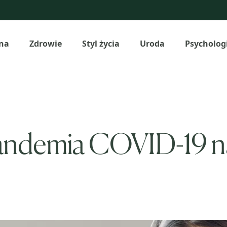
na
Zdrowie
Styl życia
Uroda
Psycholog
andemia COVID-19 na