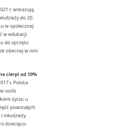
021 r. wskazują,
łodzieży do 20.
ku w społecznej
ć w edukacji
pu do sprzętu
lub obecnej w nim
e cierpi od 10%
2017 r. Polska
tw osób
kiem życia; u
Część powstałych
 i młodzieży
i dziecięco-