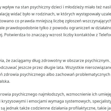
wpływ na stan psychiczny dzieci i młodzieży miało też nasi
kalację widać było w rodzinach, w których występowały uzale
towano co prawda mniejszą liczbę zgłoszeń wszczynającyc
, ale prawdopodobnie tylko z powodu ograniczeń w działal
. Potwierdza to znaczący wzrost liczby kontaktów z Telefo
ia, że zaciągamy dług zdrowotny w obszarze psychicznym. 
dczuwać jeszcze przez długie lata. Wszystkie nierozwiąza
eń zdrowia psychicznego albo zachowań problematycznych 
lska.
rowia psychicznego najmłodszych, wzmocnienie ich umieję
mi kryzysowymi i emocjami wymaga systemowych, specjalist
 są jednak także codzienne działania profilaktyczne, takie 