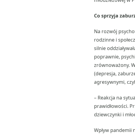
młodzieżowej w
Co sprzyja zabur
Na rozwój psychof
rodzinne i społec
silnie oddziaływał
poprawnie, psychi
zrównoważony. W 
(depresja, zabur
agresywnymi, czyl
– Reakcja na syt
prawidłowości. Prz
dziewczynki i mło
Wpływ pandemii na