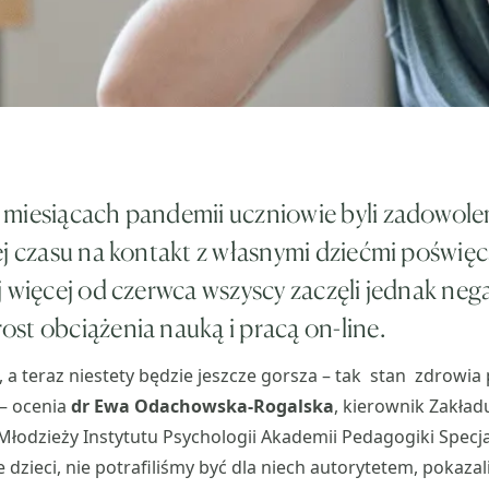
miesiącach pandemii uczniowie byli zadowolen
ej czasu na kontakt z własnymi dziećmi poświęca
j więcej od czerwca wszyscy zaczęli jednak neg
st obciążenia nauką i pracą on-line.
a, a teraz niestety będzie jeszcze gorsza – tak stan zdrowi
 – ocenia
dr
Ewa Odachowska-Rogalska
, kierownik Zakład
i Młodzieży Instytutu Psychologii Akademii Pedagogiki Specja
 dzieci, nie potrafiliśmy być dla niech autorytetem, pokaza