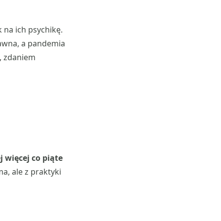
 na ich psychikę.
dawna, a pandemia
a, zdaniem
j więcej co piąte
a, ale z praktyki