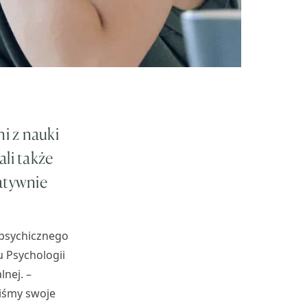
i z nauki
li także
atywnie
a psychicznego
u Psychologii
lnej. –
liśmy swoje