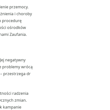
lenie przemocy.
żnienia i choroby
h procedurę
ności ośrodków
nami Zaufania.
Jej negatywny
ne problemy wrócą
– przestrzega dr
tności radzenia
ycznych zmian.
jak kampanie