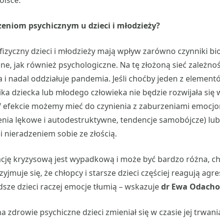
 Polsce.
zeniom psychicznym u dzieci i młodzieży?
izyczny dzieci i młodzieży mają wpływ zarówno czynniki bio
zne, jak również psychologiczne. Na tę złożoną sieć zależn
a i nadal oddziałuje pandemia. Jeśli choćby jeden z element
ka dziecka lub młodego człowieka nie będzie rozwijała się
efekcie możemy mieć do czynienia z zaburzeniami emocjo
zenia lękowe i autodestruktywne, tendencje samobójcze) l
i nieradzeniem sobie ze złością.
uację kryzysową jest wypadkową i może być bardzo różna, 
yjmuje się, że chłopcy i starsze dzieci częściej reagują agr
dsze dzieci raczej emocje tłumią – wskazuje
dr
Ewa Odacho
 zdrowie psychiczne dzieci zmieniał się w czasie jej trwan