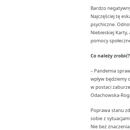
Bardzo negatywny 
Najczęściej tę es
psychiczne. Odno
Niebieskiej Karty
pomocy społecznej
Co należy zrobić?
– Pandemia spraw
wpływ będziemy o
w postaci zaburz
Odachowska-Roga
Poprawa stanu zd
sobie z sytuacja
Nie bez znaczenia