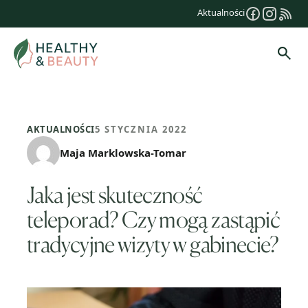
Przejdź
Aktualności
do
treści
Szuk
AKTUALNOŚCI
5 STYCZNIA 2022
Maja Marklowska-Tomar
Jaka jest skuteczność
teleporad? Czy mogą zastąpić
tradycyjne wizyty w gabinecie?