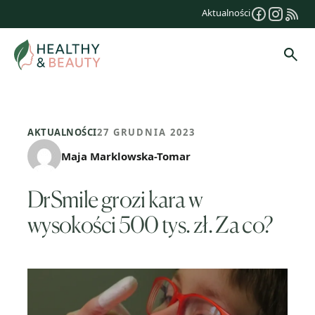
Przejdź
Aktualności
do
treści
Szuk
AKTUALNOŚCI
27 GRUDNIA 2023
Maja Marklowska-Tomar
DrSmile grozi kara w
wysokości 500 tys. zł. Za co?