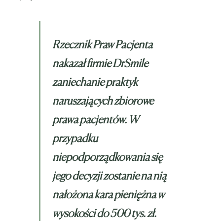
Rzecznik Praw Pacjenta
nakazał firmie DrSmile
zaniechanie praktyk
naruszających zbiorowe
prawa pacjentów. W
przypadku
niepodporządkowania się
jego decyzji zostanie na nią
nałożona kara pieniężna w
wysokości do 500 tys. zł.