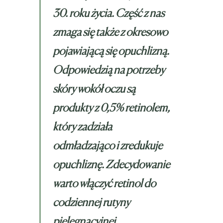
30. roku życia. Część z nas
zmaga się także z okresowo
pojawiającą się opuchlizną.
Odpowiedzią na potrzeby
skóry wokół oczu są
produkty z 0,5% retinolem,
który zadziała
odmładzająco i zredukuje
opuchliznę. Zdecydowanie
warto włączyć retinol do
codziennej rutyny
pielęgnacyjnej