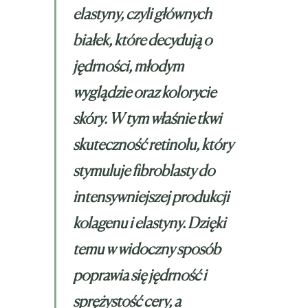
elastyny, czyli głównych
białek, które decydują o
jędrności, młodym
wyglądzie oraz kolorycie
skóry. W tym właśnie tkwi
skuteczność retinolu, który
stymuluje fibroblasty do
intensywniejszej produkcji
kolagenu i elastyny. Dzięki
temu w widoczny sposób
poprawia się jędrność i
sprężystość cery, a