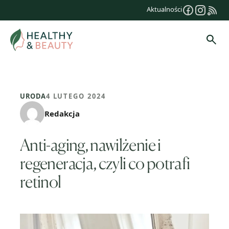
Przejdź
Aktualności
do
treści
Szuk
URODA
4 LUTEGO 2024
Redakcja
Anti-aging, nawilżenie i
regeneracja, czyli co potrafi
retinol