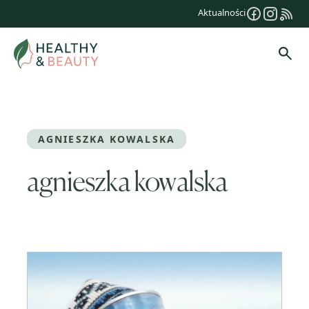
Przejdź
Aktualności
do
treści
Szuk
AGNIESZKA KOWALSKA
agnieszka kowalska