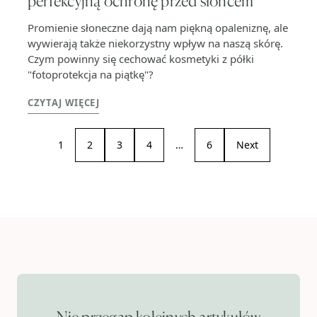
perfekcyjną ochronę przed słońcem
Promienie słoneczne dają nam piękną opaleniznę, ale
wywierają także niekorzystny wpływ na naszą skórę.
Czym powinny się cechować kosmetyki z półki
"fotoprotekcja na piątkę"?
CZYTAJ WIĘCEJ
1
2
3
4
…
6
Next
Nie przegap kolejnych artykułów