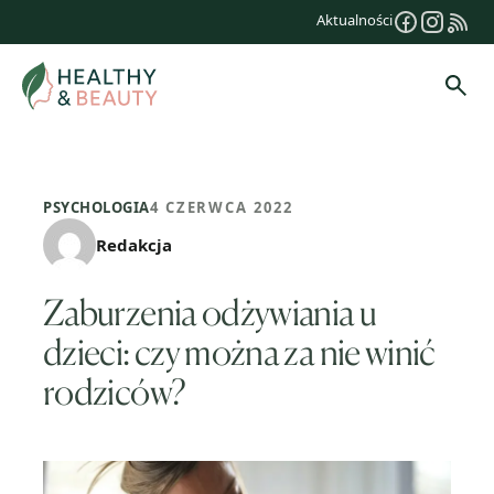
Przejdź
Aktualności
do
treści
Szuk
PSYCHOLOGIA
4 CZERWCA 2022
Redakcja
Zaburzenia odżywiania u
dzieci: czy można za nie winić
rodziców?