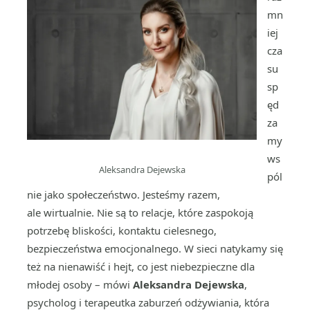
mn
iej
cza
su
sp
ęd
za
my
ws
Aleksandra Dejewska
pól
nie jako społeczeństwo. Jesteśmy razem,
ale wirtualnie. Nie są to relacje, które zaspokoją
potrzebę bliskości, kontaktu cielesnego,
bezpieczeństwa emocjonalnego. W sieci natykamy się
też na nienawiść i hejt, co jest niebezpieczne dla
młodej osoby – mówi
Aleksandra Dejewska
,
psycholog i terapeutka zaburzeń odżywiania, która