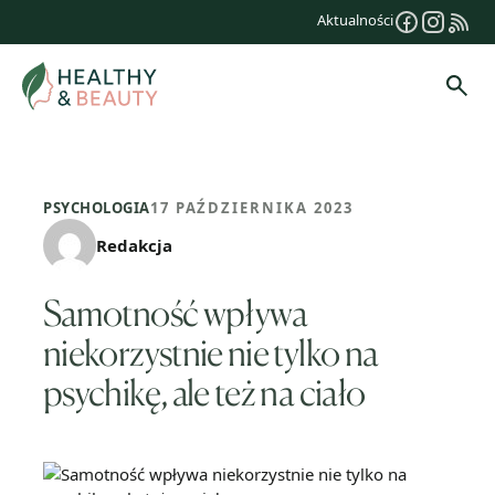
Przejdź
Aktualności
do
treści
Szuk
PSYCHOLOGIA
17 PAŹDZIERNIKA 2023
Redakcja
Samotność wpływa
niekorzystnie nie tylko na
psychikę, ale też na ciało