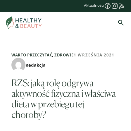
Przejdź
Aktualności
do
treści
Szuk
WARTO PRZECZYTAĆ
,
ZDROWIE
1 WRZEŚNIA 2021
Redakcja
RZS: jaką rolę odgrywa
aktywność fizyczna i właściwa
dieta w przebiegu tej
choroby?