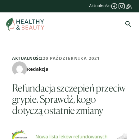
Przejdź
Aktualności
do
treści
Szuk
AKTUALNOŚCI
20 PAŹDZIERNIKA 2021
Redakcja
Refundacja szczepień przeciw
grypie. Sprawdź, kogo
dotyczą ostatnie zmiany