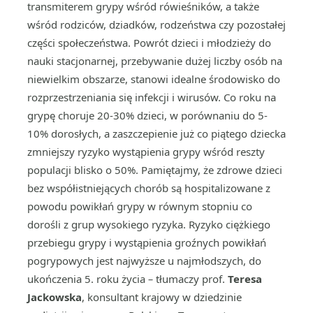
transmiterem grypy wśród rówieśników, a także
wśród rodziców, dziadków, rodzeństwa czy pozostałej
części społeczeństwa. Powrót dzieci i młodzieży do
nauki stacjonarnej, przebywanie dużej liczby osób na
niewielkim obszarze, stanowi idealne środowisko do
rozprzestrzeniania się infekcji i wirusów. Co roku na
grypę choruje 20-30% dzieci, w porównaniu do 5-
10% dorosłych, a zaszczepienie już co piątego dziecka
zmniejszy ryzyko wystąpienia grypy wśród reszty
populacji blisko o 50%. Pamiętajmy, że zdrowe dzieci
bez współistniejących chorób są hospitalizowane z
powodu powikłań grypy w równym stopniu co
dorośli z grup wysokiego ryzyka. Ryzyko ciężkiego
przebiegu grypy i wystąpienia groźnych powikłań
pogrypowych jest najwyższe u najmłodszych, do
ukończenia 5. roku życia
–
tłumaczy prof.
Teresa
Jackowska
, konsultant krajowy w dziedzinie