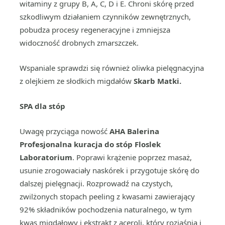
witaminy z grupy B, A, C, D i E. Chroni skórę przed
szkodliwym działaniem czynników zewnętrznych,
pobudza procesy regeneracyjne i zmniejsza
widoczność drobnych zmarszczek.
Wspaniale sprawdzi się również oliwka pielęgnacyjna
z olejkiem ze słodkich migdałów
Skarb Matki.
SPA dla stóp
Uwagę przyciąga nowość
AHA Balerina
Profesjonalna kuracja do stóp Floslek
Laboratorium
. Poprawi krążenie poprzez masaż,
usunie zrogowaciały naskórek i przygotuje skórę do
dalszej pielęgnacji. Rozprowadź na czystych,
zwilżonych stopach peeling z kwasami zawierający
92% składników pochodzenia naturalnego, w tym
kwas migdałowy i ekstrakt z aceroli, który rozjaśnia i