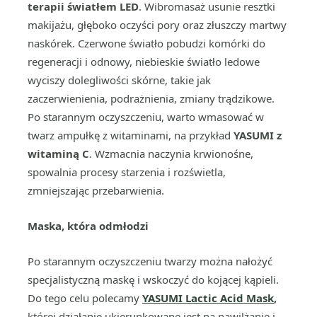
terapii światłem LED
. Wibromasaż usunie resztki
makijażu, głęboko oczyści pory oraz złuszczy martwy
naskórek. Czerwone światło pobudzi komórki do
regeneracji i odnowy, niebieskie światło ledowe
wyciszy dolegliwości skórne, takie jak
zaczerwienienia, podrażnienia, zmiany trądzikowe.
Po starannym oczyszczeniu, warto wmasować w
twarz ampułkę z witaminami, na przykład
YASUMI z
witaminą C
. Wzmacnia naczynia krwionośne,
spowalnia procesy starzenia i rozświetla,
zmniejszając przebarwienia.
Maska, która odmłodzi
Po starannym oczyszczeniu twarzy można nałożyć
specjalistyczną maskę i wskoczyć do kojącej kąpieli.
Do tego celu polecamy
YASUMI Lactic Acid Mask
,
której działanie ukierunkowane jest na nawilżanie i