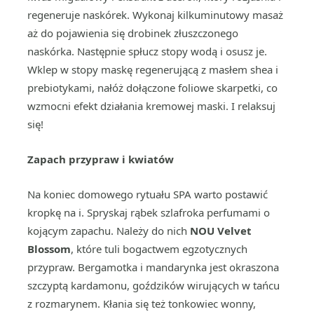
regeneruje naskórek. Wykonaj kilkuminutowy masaż
aż do pojawienia się drobinek złuszczonego
naskórka. Następnie spłucz stopy wodą i osusz je.
Wklep w stopy maskę regenerującą z masłem shea i
prebiotykami, nałóż dołączone foliowe skarpetki, co
wzmocni efekt działania kremowej maski. I relaksuj
się!
Zapach przypraw i kwiatów
Na koniec domowego rytuału SPA warto postawić
kropkę na i. Spryskaj rąbek szlafroka perfumami o
kojącym zapachu. Należy do nich
NOU Velvet
Blossom
, które tuli bogactwem egzotycznych
przypraw. Bergamotka i mandarynka jest okraszona
szczyptą kardamonu, goździków wirujących w tańcu
z rozmarynem. Kłania się też tonkowiec wonny,