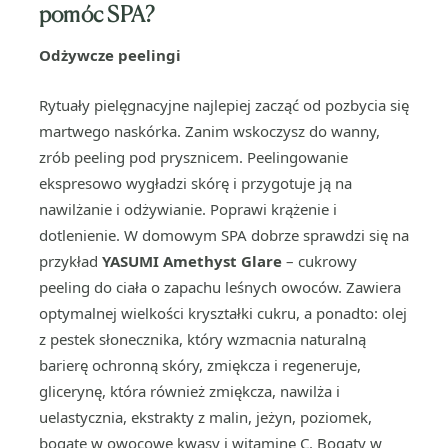
pomóc SPA?
Odżywcze peelingi
Rytuały pielęgnacyjne najlepiej zacząć od pozbycia się
martwego naskórka. Zanim wskoczysz do wanny,
zrób peeling pod prysznicem. Peelingowanie
ekspresowo wygładzi skórę i przygotuje ją na
nawilżanie i odżywianie. Poprawi krążenie i
dotlenienie. W domowym SPA dobrze sprawdzi się na
przykład
YASUMI Amethyst Glare
– cukrowy
peeling do ciała o zapachu leśnych owoców. Zawiera
optymalnej wielkości kryształki cukru, a ponadto: olej
z pestek słonecznika, który wzmacnia naturalną
barierę ochronną skóry, zmiękcza i regeneruje,
glicerynę, która
również zmiękcza, nawilża i
uelastycznia, ekstrakty z malin, jeżyn, poziomek,
bogate w owocowe kwasy i witaminę C. Bogaty w