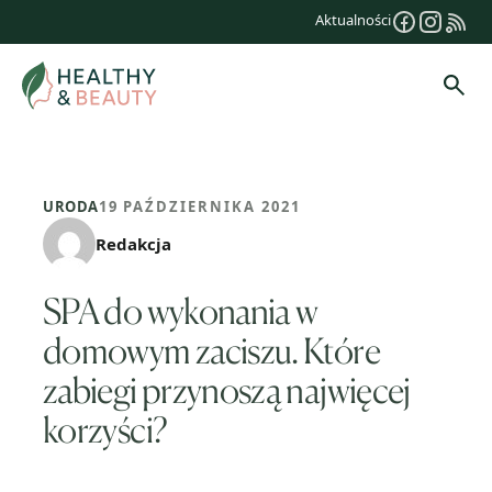
Przejdź
Aktualności
do
treści
Szuk
URODA
19 PAŹDZIERNIKA 2021
Redakcja
SPA do wykonania w
domowym zaciszu. Które
zabiegi przynoszą najwięcej
korzyści?