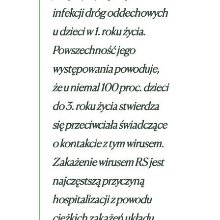
infekcji dróg oddechowych
u dzieci w 1. roku życia.
Powszechność jego
występowania powoduje,
że u niemal 100 proc. dzieci
do 3. roku życia stwierdza
się przeciwciała świadczące
o kontakcie z tym wirusem.
Zakażenie wirusem RS jest
najczęstszą przyczyną
hospitalizacji z powodu
ciężkich zakażeń układu