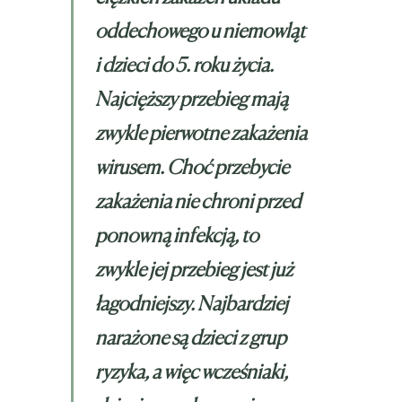
oddechowego u niemowląt
i dzieci do 5. roku życia.
Najcięższy przebieg mają
zwykle pierwotne zakażenia
wirusem. Choć przebycie
zakażenia nie chroni przed
ponowną infekcją, to
zwykle jej przebieg jest już
łagodniejszy. Najbardziej
narażone są dzieci z grup
ryzyka, a więc wcześniaki,