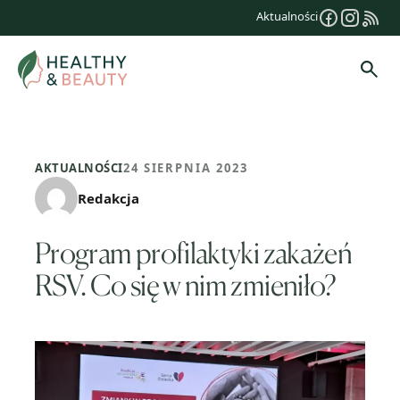
Przejdź
Aktualności
do
treści
Szuk
AKTUALNOŚCI
24 SIERPNIA 2023
Redakcja
Program profilaktyki zakażeń
RSV. Co się w nim zmieniło?