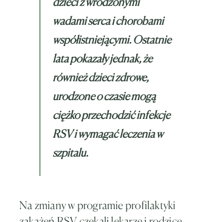
dzieci z wrodzonymi
wadami serca i chorobami
współistniejącymi. Ostatnie
lata pokazały jednak, że
również dzieci zdrowe,
urodzone o czasie mogą
ciężko przechodzić infekcje
RSV i wymagać leczenia w
szpitalu.
Na zmiany w programie profilaktyki
zakażeń RSV czekali lekarze i rodzice