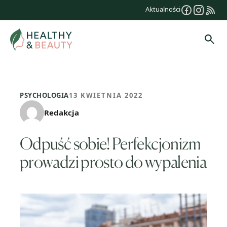
Przejdź
Aktualności
do
treści
Szuk
PSYCHOLOGIA
13 KWIETNIA 2022
Redakcja
Odpuść sobie! Perfekcjonizm
prowadzi prosto do wypalenia