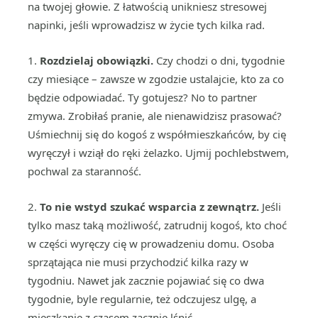
na twojej głowie. Z łatwością unikniesz stresowej
napinki, jeśli wprowadzisz w życie tych kilka rad.
1.
Rozdzielaj obowiązki.
Czy chodzi o dni, tygodnie
czy miesiące – zawsze w zgodzie ustalajcie, kto za co
będzie odpowiadać. Ty gotujesz? No to partner
zmywa. Zrobiłaś pranie, ale nienawidzisz prasować?
Uśmiechnij się do kogoś z współmieszkańców, by cię
wyręczył i wziął do ręki żelazko. Ujmij pochlebstwem,
pochwal za staranność.
2.
To nie wstyd szukać wsparcia z zewnątrz.
Jeśli
tylko masz taką możliwość, zatrudnij kogoś, kto choć
w części wyręczy cię w prowadzeniu domu. Osoba
sprzątająca nie musi przychodzić kilka razy w
tygodniu. Nawet jak zacznie pojawiać się co dwa
tygodnie, byle regularnie, też odczujesz ulgę, a
mieszkanie z czasem zacznie lśnić.