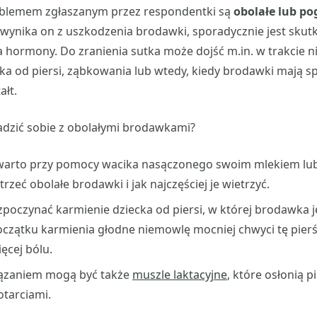
blemem zgłaszanym przez respondentki są
obolałe lub po
j wynika on z uszkodzenia brodawki, sporadycznie jest skut
 hormony. Do zranienia sutka może dojść m.in. w trakcie 
ka od piersi, ząbkowania lub wtedy, kiedy brodawki mają s
ałt.
dzić sobie z obolałymi brodawkami?
warto przy pomocy wacika nasączonego swoim mlekiem lub
trzeć obolałe brodawki i jak najczęściej je wietrzyć.
zpoczynać karmienie dziecka od piersi, w której brodawka j
oczątku karmienia głodne niemowlę mocniej chwyci tę pierś
ęcej bólu.
ązaniem mogą być także
muszle laktacyjne
, które osłonią p
tarciami.