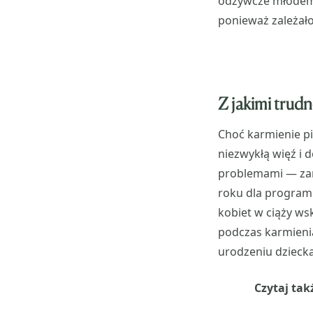
odżywcze młodemu
ponieważ zależał
Z jakimi trudn
Choć karmienie p
niezwykłą więź i 
problemami — zar
roku dla program
kobiet w ciąży wsk
podczas karmienia
urodzeniu dziecka
Czytaj tak