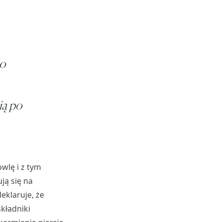
ło
ią po
wlę i z tym
ą się na
eklaruje, że
kładniki