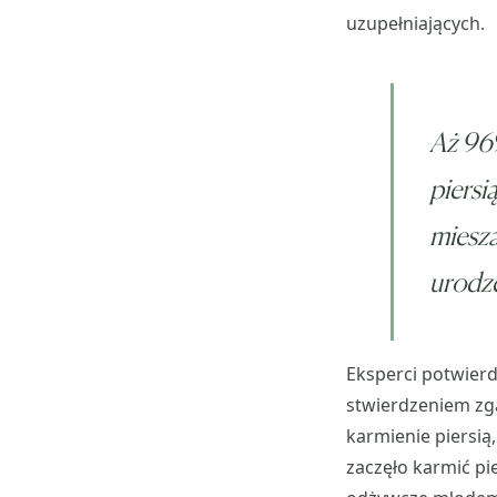
uzupełniających.
Aż 96%
piersi
miesza
urodze
Eksperci potwierd
stwierdzeniem zg
karmienie piersią
zaczęło karmić pi