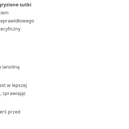
gryzione sutki
kiem
nieprawidłowego
pecyficzny
 lanoliną
est w lepszej
, sprawiając
ierś przed