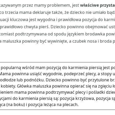
skazywanym przez mamy problemem, jest
właściwe przysta
 co trzecia mama deklaruje także, że dziecko nie umiało bądź
sytuacji kluczowa jest wygodna i prawidłowa pozycja do karm
ę prawidłowo chwyta pierś. Dziecko powinno obejmować us
natomiast podtrzymywana od spodu językiem brodawka pow
a maluszka powinny być wywinięte, a czubek nosa i broda 
 popularną wśród mam pozycją do karmienia piersią jest p
 Mama powinna usiąść wygodnie, podeprzeć plecy, a stopy u
podłodze lub podnóżku. Dziecko powinno być przytulone b
 kobiety. Główka maluszka powinna opierać się na zgięciu 
ieniem mama powinna podtrzymywać plecy i pośladki dzie
cjami do karmienia piersią są: pozycja krzyżowa, pozycja s
ąca (na boku) i pozycja leżąca na plecach.