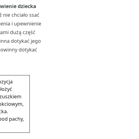
wienie dziecka
 nie chciało ssać
ienia i upewnienie
tami dużą część
inna dotykać jego
powinny dotykać
ozycja
łożyć
rzuszkiem
łokciowym,
cka.
pod pachy,