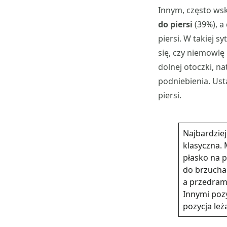
Innym, często w
do piersi
(39%), a
piersi. W takiej 
się, czy niemowl
dolnej otoczki, 
podniebienia. Ust
piersi.
Najbardziej
klasyczna.
płasko na 
do brzucha
a przedram
Innymi pozy
pozycja leż