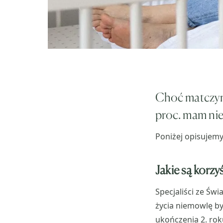
Choć matczyny
proc. mam nie
Poniżej opisujemy 
Jakie są korzy
Specjaliści ze Św
życia niemowlę b
ukończenia 2. ro