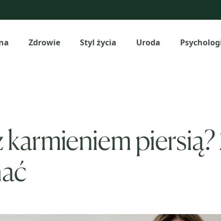
na
Zdrowie
Styl życia
Uroda
Psycholog
 karmieniem piersią? 
nać