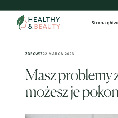
Przejdź
do
treści
Strona głów
ZDROWIE
22 MARCA 2023
Masz problemy z
możesz je poko