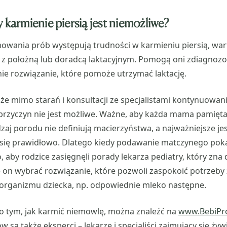
 karmienie piersią jest niemożliwe?
mowania prób występują trudności w karmieniu piersią, wa
 z położną lub doradcą laktacyjnym. Pomogą oni zdiagnozo
e rozwiązanie, które pomoże utrzymać laktację.
 że mimo starań i konsultacji ze specjalistami kontynuowan
 przyczyn nie jest możliwe. Ważne, aby każda mama pamięta
zaj porodu nie definiują macierzyństwa, a najważniejsze jest
o się prawidłowo. Dlatego kiedy podawanie matczynego pok
 aby rodzice zasięgnęli porady lekarza pediatry, który zna 
 on wybrać rozwiązanie, które pozwoli zaspokoić potrzeby
 organizmu dziecka, np. odpowiednie mleko następne.
 o tym, jak karmić niemowlę, można znaleźć na
www.BebiPr
w są także eksperci – lekarze i specjaliści zajmujący się ży