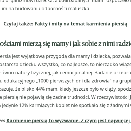
 organizmowi dziecka, a 66% badanych mam rozpoczęło ka
o im na budowaniu odporności maluszka.
Czytaj także:
Fakty i mity na temat karmienia piersią
ościami mierzą się mamy i jak sobie z nimi radzi
iersią jest wyjątkową przygodą dla mamy i dziecka, pozwa
dostarcza dziecku wszystko, co najlepsze, to nierzadko wiąże
ówno natury fizycznej, jak i emocjonalnej. Badanie przep
u edukacyjnego „1000 pierwszych dni dla zdrowia” na grup
azuje, że blisko 44% mam, kiedy jeszcze było w ciąży, spodz
 piersią nie pojawią się żadne trudności. W rzeczywistości 
 jedynie 12% karmiących kobiet nie spotkało się z żadnymi
że:
Karmienie piersią to wyzwanie. Z czym jest najwięce