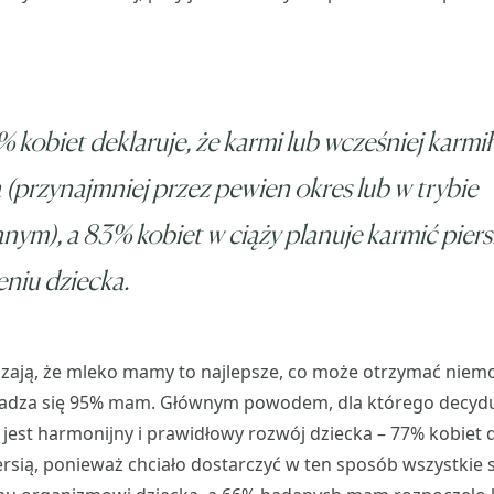
 kobiet deklaruje, że karmi lub wcześniej karmi
ą (przynajmniej przez pewien okres lub w trybie
nym), a 83% kobiet w ciąży planuje karmić piers
niu dziecka.
zają, że mleko mamy to najlepsze, co może otrzymać niemo
adza się 95% mam. Głównym powodem, dla którego decyduj
, jest harmonijny i prawidłowy rozwój dziecka – 77% kobiet d
ersią, ponieważ chciało dostarczyć w ten sposób wszystkie s