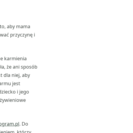
rto, aby mama
wać przyczynę i
ie karmienia
ła, że ani sposób
 dla niej, aby
armu jest
dziecko i jego
 żywieniowe
ogram.pl
. Do
wieniem, którzy