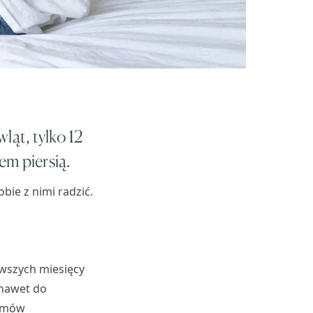
ąt, tylko 12
em piersią.
bie z nimi radzić.
rwszych miesięcy
 nawet do
armów