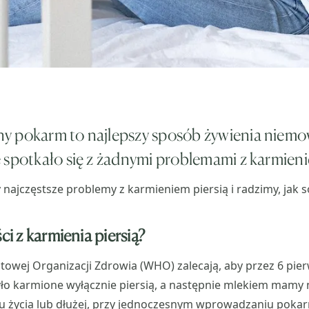
 pokarm to najlepszy sposób żywienia niemowl
 spotkało się z żadnymi problemami z karmieni
najczęstsze problemy z karmieniem piersią i radzimy, jak so
ści z karmienia piersią?
iatowej Organizacji Zdrowia (WHO) zalecają, aby przez 6 pie
yło karmione wyłącznie piersią, a następnie mlekiem mamy
ku życia lub dłużej, przy jednoczesnym wprowadzaniu pok