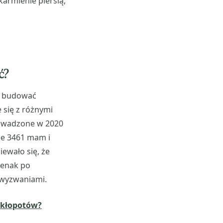
rmienie piersią,
ć?
la budować
 się z różnymi
rowadzone w 2020
ie 3461 mam i
iewało się, że
Jenak po
 wyzwaniami.
j kłopotów?