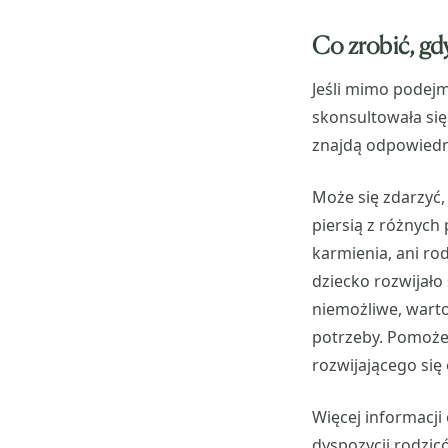
Co zrobić, gdy
Jeśli mimo podej
skonsultowała się
znajdą odpowiedni
Może się zdarzyć,
piersią z różnych
karmienia, ani rod
dziecko rozwijał
niemożliwe, warto,
potrzeby. Pomoże
rozwijającego się
Więcej informacji
dyspozycji rodzicó