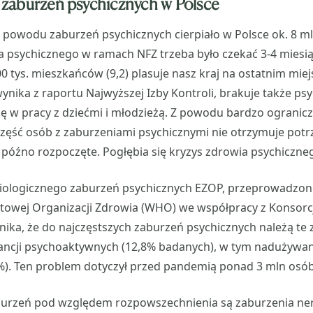
la zaburzeń psychicznych w Polsce
powodu zaburzeń psychicznych cierpiało w Polsce ok. 8 ml
 psychicznego w ramach NFZ trzeba było czekać 3-4 miesią
0 tys. mieszkańców (9,2) plasuje nasz kraj na ostatnim miej
 wynika z raportu Najwyższej Izby Kontroli, brakuje także p
się w pracy z dziećmi i młodzieżą. Z powodu bardzo ogranic
zęść osób z zaburzeniami psychicznymi nie otrzymuje potr
t późno rozpoczęte. Pogłębia się kryzys zdrowia psychiczne
iologicznego zaburzeń psychicznych EZOP, przeprowadzon
towej Organizacji Zdrowia (WHO) we współpracy z Konsor
ika, że do najczęstszych zaburzeń psychicznych należą te 
ncji psychoaktywnych (12,8% badanych), w tym nadużywani
%). Ten problem dotyczył przed pandemią ponad 3 mln osób
burzeń pod względem rozpowszechnienia są zaburzenia n