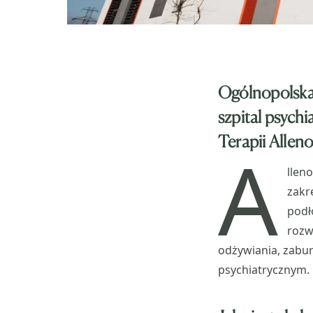
Ogólnopolska 
szpital psychi
Terapii
Alleno
A
llen
zakr
podł
rozw
odżywiania, zabu
psychiatrycznym.