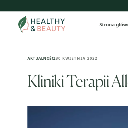
Przejdź
do
treści
Strona głów
AKTUALNOŚCI
30 KWIETNIA 2022
Kliniki Terapii A