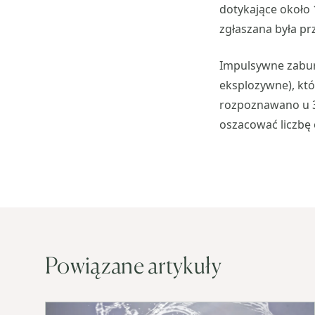
dotykające około 1
zgłaszana była pr
Impulsywne zabur
eksplozywne), któ
rozpoznawano u 3
oszacować liczbę 
Powiązane artykuły