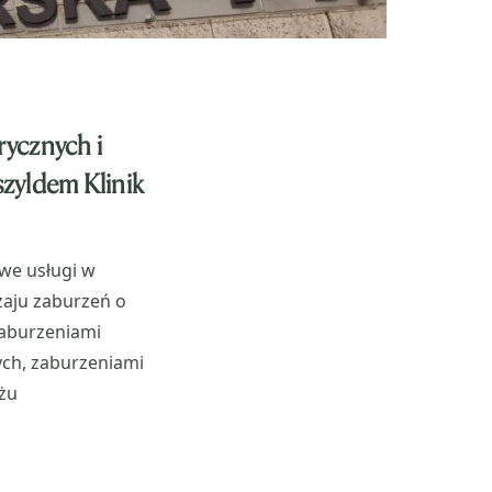
rycznych i
szyldem Klinik
we usługi w
zaju zaburzeń o
zaburzeniami
ych, zaburzeniami
żu