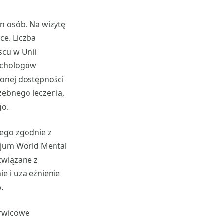
n osób. Na wizytę
ce. Liczba
scu w Unii
sychologów
zonej dostępności
zebnego leczenia,
go.
ego zgodnie z
cjum World Mental
związane z
e i uzależnienie
.
erwicowe