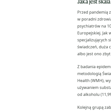
Jaka jest ska
Przed pandemią z 
w poradni zdrowia
psychiatrów na 10
Europejskiej. Jak
specjalizujących 
świadczeń, duża c
albo jest ono zby
Z badania epidem
metodologią Świa
Health (WMH), wyn
używaniem substa
od alkoholu (11,9
Kolejną grupą za