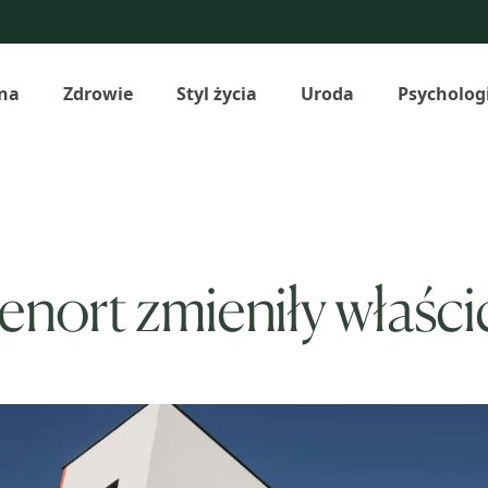
na
Zdrowie
Styl życia
Uroda
Psycholog
llenort zmieniły właści