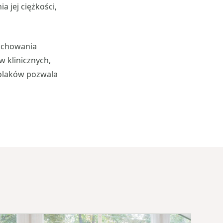
a jej ciężkości,
achowania
 klinicznych,
olaków pozwala