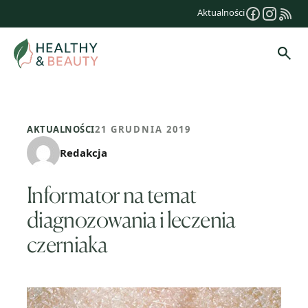
Przejdź
Aktualności
do
treści
Szuk
AKTUALNOŚCI
21 GRUDNIA 2019
Redakcja
Informator na temat
diagnozowania i leczenia
czerniaka