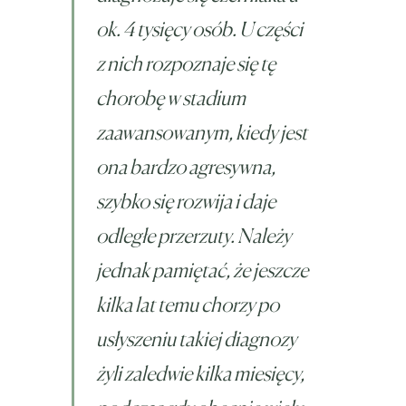
ok. 4 tysięcy osób. U części
z nich rozpoznaje się tę
chorobę w stadium
zaawansowanym, kiedy jest
ona bardzo agresywna,
szybko się rozwija i daje
odległe przerzuty. Należy
jednak pamiętać, że jeszcze
kilka lat temu chorzy po
usłyszeniu takiej diagnozy
żyli zaledwie kilka miesięcy,