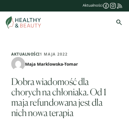
Przejdź
Aktualności
do
treści
Szuk
AKTUALNOŚCI
1 MAJA 2022
Maja Marklowska-Tomar
Dobra wiadomość dla
chorych na chłoniaka. Od 1
maja refundowana jest dla
nich nowa terapia