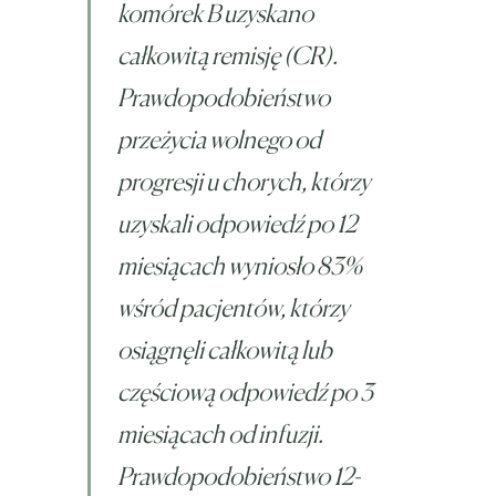
komórek B uzyskano
całkowitą remisję (CR).
Prawdopodobieństwo
przeżycia wolnego od
progresji u chorych, którzy
uzyskali odpowiedź po 12
miesiącach wyniosło 83%
wśród pacjentów, którzy
osiągnęli całkowitą lub
częściową odpowiedź po 3
miesiącach od infuzji.
Prawdopodobieństwo 12-