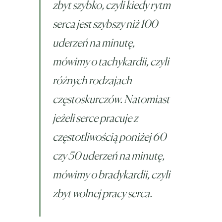
zbyt szybko, czyli kiedy rytm
serca jest szybszy niż 100
uderzeń na minutę,
mówimy o tachykardii, czyli
różnych rodzajach
częstoskurczów. Natomiast
jeżeli serce pracuje z
częstotliwością poniżej 60
czy 50 uderzeń na minutę,
mówimy o bradykardii, czyli
zbyt wolnej pracy serca.