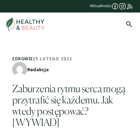
Przejdź
Aktualności
do
treści
Szuk
ZDROWIE
25 LUTEGO 2022
Redakcja
Zaburzenia rytmu serca mogą
przytrafić się każdemu. Jak
wtedy postępować?
[WYWIAD]