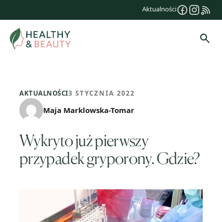
Przejdź
Aktualności
do
treści
Szuk
AKTUALNOŚCI
3 STYCZNIA 2022
Maja Marklowska-Tomar
Wykryto już pierwszy
przypadek gryporony. Gdzie?