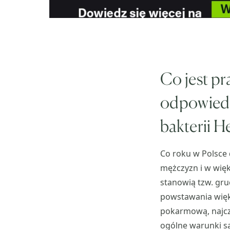
Co jest pr
odpowiedz
bakterii H
Co roku w Polsce 
mężczyzn i w wię
stanowią tzw. gru
powstawania więks
pokarmową, najczę
ogólne warunki sa