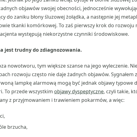
żadnych objawów swojej obecności, jednocześnie wywołując
 do zaniku błony śluzowej żołądka, a następnie jej metaplaz
dowie tkanki komórkowej. To zaś pierwszy krok do rozwoju
 pacjenta występują niekorzystne czynniki środowiskowe.
a jest trudny do zdiagnozowania.
za nowotworu, tym większe szanse na jego wyleczenie. Nie
pach rozwoju często nie daje żadnych objawów. Sygnałem 
erwoną lampkę alarmową mogą być jednak objawy typowe dla
ri. To przede wszystkim
objawy dyspeptyczne
, czyli takie, 
any z przyjmowaniem i trawieniem pokarmów, a więc:
ci,
óle brzucha,