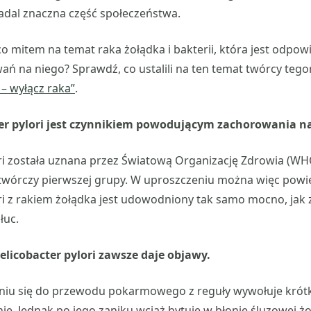
adal znaczna część społeczeństwa.
co mitem na temat raka żołądka i bakterii, która jest odpow
ań na niego? Sprawdź, co ustalili na ten temat twórcy tego
 – wyłącz raka”
.
er pylori jest czynnikiem powodującym zachorowania na
ri została uznana przez Światową Organizację Zdrowia (WH
otwórczy pierwszej grupy. W uproszczeniu można więc powie
ri z rakiem żołądka jest udowodniony tak samo mocno, jak 
łuc.
elicobacter pylori zawsze daje objawy.
aniu się do przewodu pokarmowego z reguły wywołuje krót
e. Jednak po jego zaniku wciąż bytuje w błonie śluzowej ż