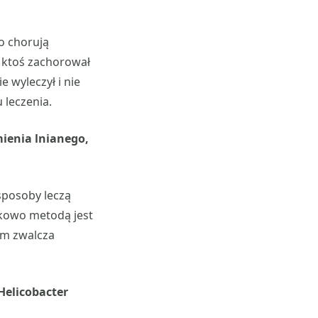
ko chorują
e ktoś zachorował
 wyleczył i nie
leczenia.
ienia lnianego,
sposoby leczą
ukowo metodą jest
sam zwalcza
Helicobacter