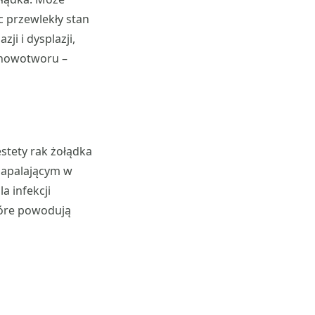
 przewlekły stan
ji i dysplazji,
 nowotworu –
stety rak żołądka
zapalającym w
 infekcji
które powodują