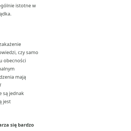
ególnie istotne w
ądka.
 zakażenie
powiedzi, czy samo
iu obecności
onalnym
dzenia mają
W
e są jednak
 jest
arza się bardzo