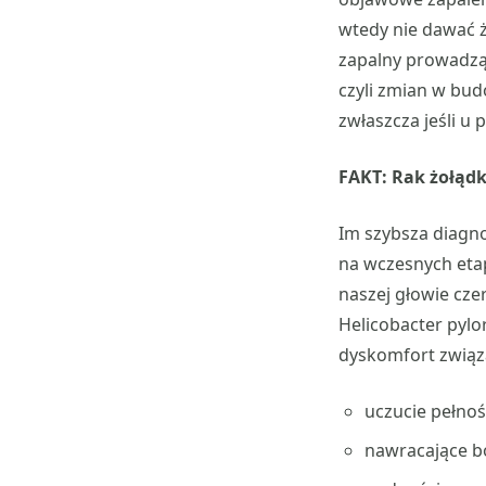
wtedy nie dawać 
zapalny prowadzący
czyli zmian w bu
zwłaszcza jeśli u
FAKT: Rak żołądk
Im szybsza diagno
na wczesnych eta
naszej głowie cz
Helicobacter pylo
dyskomfort związ
uczucie pełnoś
nawracające b