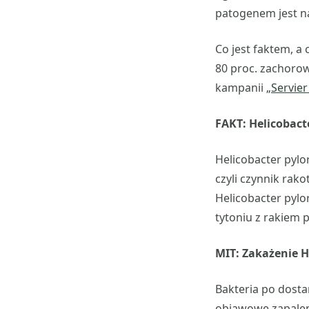
patogenem jest n
Co jest faktem, a 
80 proc. zachorow
kampanii
„Servier
FAKT: Helicobact
Helicobacter pylo
czyli czynnik rak
Helicobacter pylo
tytoniu z rakiem p
MIT: Zakażenie H
Bakteria po dost
objawowe zapaleni