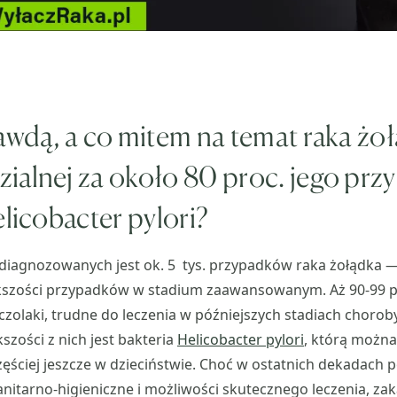
awdą, a co mitem na temat raka żoł
ialnej za około 80 proc. jego pr
elicobacter pylori?
diagnozowanych jest ok. 5 tys. przypadków raka żołądka —
kszości przypadków w stadium zaawansowanym. Aż 90-99 p
czolaki, trudne do leczenia w późniejszych stadiach chorob
zości z nich jest bakteria
Helicobacter pylori
, którą można
ściej jeszcze w dzieciństwie. Choć w ostatnich dekadach p
nitarno-higieniczne i możliwości skutecznego leczenia, za