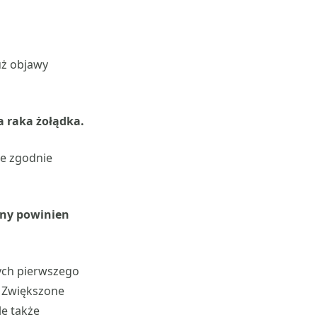
uż objawy
a raka żołądka.
ze zgodnie
iny powinien
ych pierwszego
. Zwiększone
le także