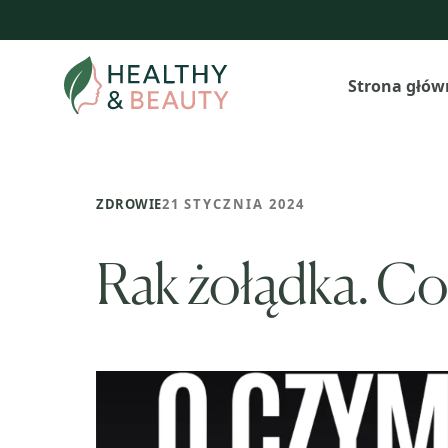
Przejdź
do
treści
Strona głów
ZDROWIE
21 STYCZNIA 2024
Rak żołądka. Co 