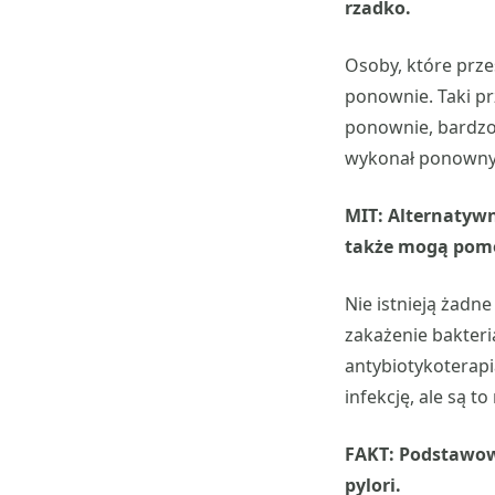
rzadko.
Osoby, które przes
ponownie. Taki pr
ponownie, bardzo 
wykonał ponownyc
MIT: Alternatyw
także mogą pomóc
Nie istnieją żadn
zakażenie bakteri
antybiotykoterapi
infekcję, ale są t
FAKT: Podstawowe
pylori.