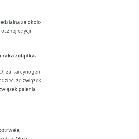
iedzialna za około
rocznej edycji
 raka żołądka.
O) za karcynogen,
dzieć, że związek
związek palenia
kotrwałe,
ołądka. Może