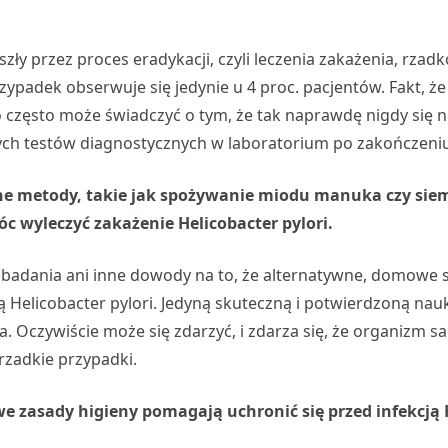
zły przez proces eradykacji, czyli leczenia zakażenia, rzad
zypadek obserwuje się jedynie u 4 proc. pacjentów. Fakt, ż
często może świadczyć o tym, że tak naprawdę nigdy się nie
h testów diagnostycznych w laboratorium po zakończeniu 
ne metody, takie jak spożywanie miodu manuka czy siem
 wyleczyć zakażenie Helicobacter pylori.
e badania ani inne dowody na to, że alternatywne, domowe 
ą Helicobacter pylori. Jedyną skuteczną i potwierdzoną na
a. Oczywiście może się zdarzyć, i zdarza się, że organizm 
o rzadkie przypadki.
 zasady higieny pomagają uchronić się przed infekcją 