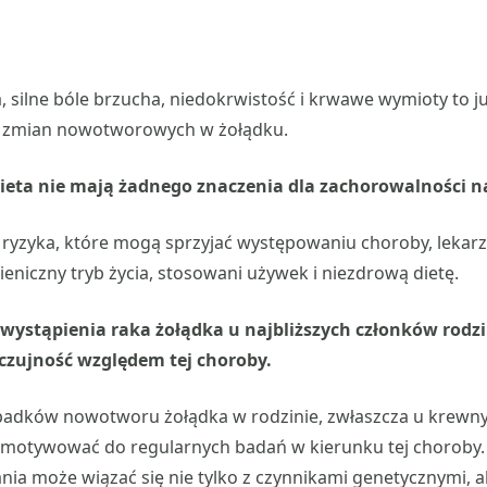
, silne bóle brzucha, niedokrwistość i krwawe wymioty to j
zmian nowotworowych w żołądku.
i dieta nie mają żadnego znaczenia dla zachorowalności n
ryzyka, które mogą sprzyjać występowaniu choroby, lekar
ieniczny tryb życia, stosowani używek i niezdrową dietę.
wystąpienia raka żołądka u najbliższych członków rodz
czujność względem tej choroby.
padków nowotworu żołądka w rodzinie, zwłaszcza u krewn
 motywować do regularnych badań w kierunku tej choroby
ia może wiązać się nie tylko z czynnikami genetycznymi, a