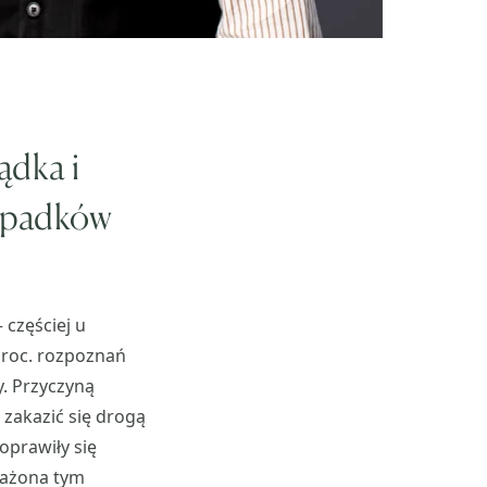
ądka i
zypadków
 częściej u
roc. rozpoznań
y. Przyczyną
 zakazić się drogą
oprawiły się
każona tym