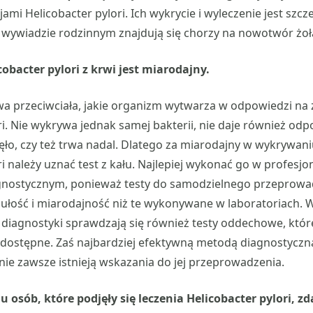
ami Helicobacter pylori. Ich wykrycie i wyleczenie jest szcz
 wywiadzie rodzinnym znajdują się chorzy na nowotwór żoł
cobacter pylori z krwi jest miarodajny.
wa przeciwciała, jakie organizm wytwarza w odpowiedzi na
ri. Nie wykrywa jednak samej bakterii, nie daje również od
ęło, czy też trwa nadal. Dlatego za miarodajny w wykrywan
ri należy uznać test z kału. Najlepiej wykonać go w profesj
gnostycznym, ponieważ testy do samodzielnego przeprowa
zułość i miarodajność niż te wykonywane w laboratoriach. 
diagnostyki sprawdzają się również testy oddechowe, któr
j dostępne. Zaś najbardziej efektywną metodą diagnostyczną
 nie zawsze istnieją wskazania do jej przeprowadzenia.
u osób, które podjęły się leczenia Helicobacter pylori, zd