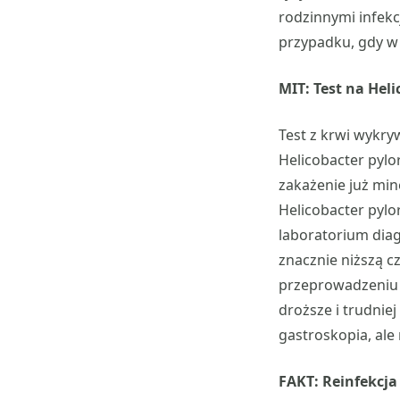
rodzinnymi infekcj
przypadku, gdy w
MIT: Test na Heli
Test z krwi wykry
Helicobacter pylo
zakażenie już min
Helicobacter pylo
laboratorium dia
znacznie niższą c
przeprowadzeniu 
droższe i trudnie
gastroskopia, ale
FAKT: Reinfekcja 