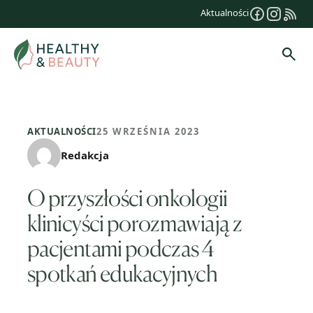
Przejdź
Aktualności
do
treści
Szuk
AKTUALNOŚCI
25 WRZEŚNIA 2023
Redakcja
O przyszłości onkologii
klinicyści porozmawiają z
pacjentami podczas 4
spotkań edukacyjnych