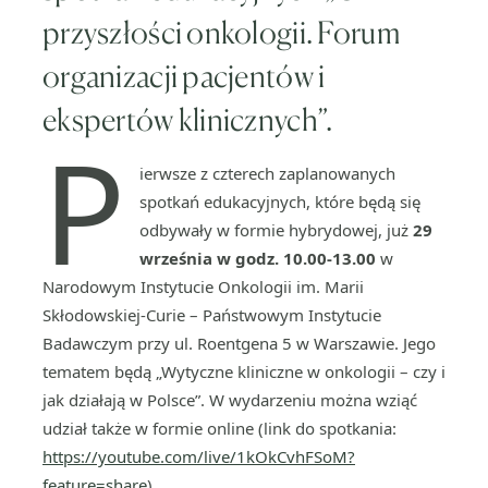
przyszłości onkologii. Forum
organizacji pacjentów i
ekspertów klinicznych”.
P
ierwsze z czterech zaplanowanych
spotkań edukacyjnych, które będą się
odbywały w formie hybrydowej, już
29
września w godz. 10.00-13.00
w
Narodowym Instytucie Onkologii im. Marii
Skłodowskiej-Curie – Państwowym Instytucie
Badawczym przy ul. Roentgena 5 w Warszawie. Jego
tematem będą „Wytyczne kliniczne w onkologii – czy i
jak działają w Polsce”. W wydarzeniu można wziąć
udział także w formie online (link do spotkania:
https://youtube.com/live/1kOkCvhFSoM?
feature=share
).