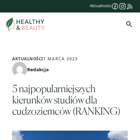
Przejdź
Aktualności
do
treści
Szuk
AKTUALNOŚCI
1 MARCA 2023
Redakcja
5 najpopularniejszych
kierunków studiów dla
cudzoziemców (RANKING)