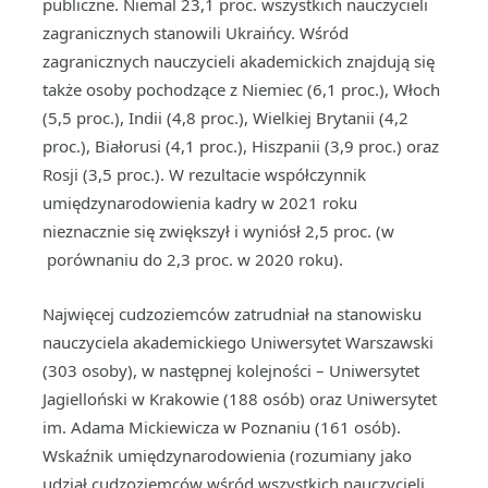
publiczne. Niemal 23,1 proc. wszystkich nauczycieli
zagranicznych stanowili Ukraińcy. Wśród
zagranicznych nauczycieli akademickich znajdują się
także osoby pochodzące z Niemiec (6,1 proc.), Włoch
(5,5 proc.), Indii (4,8 proc.), Wielkiej Brytanii (4,2
proc.), Białorusi (4,1 proc.), Hiszpanii (3,9 proc.) oraz
Rosji (3,5 proc.). W rezultacie współczynnik
umiędzynarodowienia kadry w 2021 roku
nieznacznie się zwiększył i wyniósł 2,5 proc. (w
porównaniu do 2,3 proc. w 2020 roku).
Najwięcej cudzoziemców zatrudniał na stanowisku
nauczyciela akademickiego Uniwersytet Warszawski
(303 osoby), w następnej kolejności – Uniwersytet
Jagielloński w Krakowie (188 osób) oraz Uniwersytet
im. Adama Mickiewicza w Poznaniu (161 osób).
Wskaźnik umiędzynarodowienia (rozumiany jako
udział cudzoziemców wśród wszystkich nauczycieli