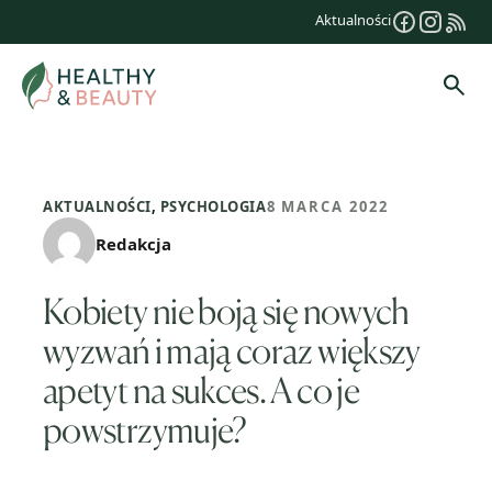
Przejdź
Aktualności
do
treści
Szuk
AKTUALNOŚCI
,
PSYCHOLOGIA
8 MARCA 2022
Redakcja
Kobiety nie boją się nowych
wyzwań i mają coraz większy
apetyt na sukces. A co je
powstrzymuje?