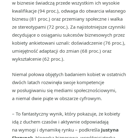
w biznesie świadczą przede wszystkim ich wysokie
kwalifikacje (94 proc.), odwaga do otwarcia własnego
biznesu (81 proc.) oraz przemiany społeczne i walka
ze stereotypami (72 proc.). Za najistotniejsze czynniki
decydujące o osiąganiu sukcesów biznesowych przez
kobiety ankietowani uznali: doświadczenie (76 proc.),
umiejętność adaptacji do zmian (68 proc.) oraz
wykształcenie (62 proc.).
Niemal połowa objętych badaniem kobiet w ostatnich
dwóch latach rozwinęła swoje kompetencje
w posługiwaniu się mediami społecznościowymi,
a niemal dwie piąte w obszarze cyfrowym.
– To fantastyczny wynik, który pokazuje, że kobiety
idą z duchem czasów i aktywnie odpowiadają
na wymogi i dynamikę rynku – podkreśla
Justyna
Skrzypek
, blogerka biznesowa, współinicjatorka