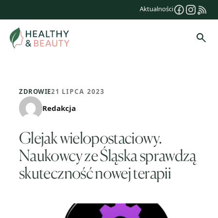
Przejdź
Aktualności
do
treści
Szuk
ZDROWIE
21 LIPCA 2023
Redakcja
Glejak wielopostaciowy.
Naukowcy ze Śląska sprawdzą
skuteczność nowej terapii