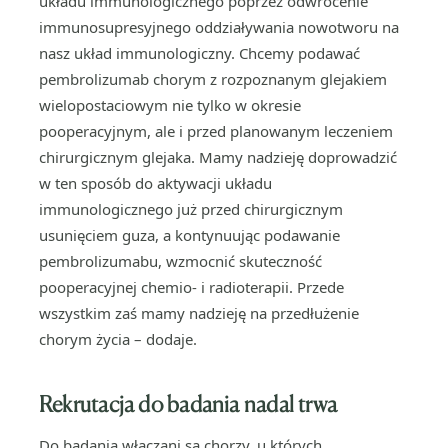
układu immunologicznego poprzez odwrócenie
immunosupresyjnego oddziaływania nowotworu na
nasz układ immunologiczny. Chcemy podawać
pembrolizumab chorym z rozpoznanym glejakiem
wielopostaciowym nie tylko w okresie
pooperacyjnym, ale i przed planowanym leczeniem
chirurgicznym glejaka. Mamy nadzieję doprowadzić
w ten sposób do aktywacji układu
immunologicznego już przed chirurgicznym
usunięciem guza, a kontynuując podawanie
pembrolizumabu, wzmocnić skuteczność
pooperacyjnej chemio- i radioterapii. Przede
wszystkim zaś mamy nadzieję na przedłużenie
chorym życia – dodaje.
Rekrutacja do badania
nadal trwa
Do badania włączani są chorzy, u których