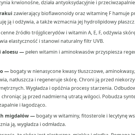
nia krwionośne, działa antyoksydacyjnie i przeciwzapalnie
arakui
zawierający bioflawonoidy oraz witaminę F hamuje p
uję ją i odżywia, a także wzmacnia jej hydrolipidowy płaszcz
—
cenne źródło trójglicerydów i witamin A, E, F, odżywia skórę
wia elastyczność i stanowi naturalny filtr UVB.
ci aloesu —
pełen witamin i aminokwasów
przyspiesza rege
do —
bogaty
w nienasycone kwasy tłuszczowe, aminokwasy, 
ia, natłuszcza i regeneruje skórę. Chroni ją przed niekorz
nętrznych. Wygładza i opóźnia procesy starzenia. Odbudo
, chroniąc ją przed nadmierną utratą wilgoci. Pobudza synt
zapalnie i łagodząco.
ich migdałów —
bogaty w witaminy, fitosterole i lecytynę
ws
cznia ją, wygładza i odmładza.