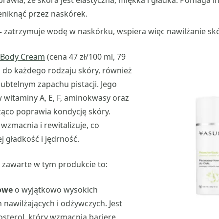
prawia, że skóra jest elastyczna, miękka i gładka. Pomaga
niknąć przez naskórek.
—
zatrzymuje wodę w naskórku, wspiera więc nawilżanie skó
 Body Cream
(cena 47 zł/100 ml, 79
m do każdego rodzaju skóry, również
subtelnym zapachu pistacji. Jego
 witaminy A, E, F, aminokwasy oraz
cząco poprawia kondycję skóry.
wzmacnia i rewitalizuje, co
ej gładkość i jędrność.
 zawarte w tym produkcie to:
jowe
o wyjątkowo wysokich
 nawilżających i odżywczych. Jest
osterol, który wzmacnia barierę