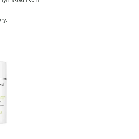
 innym składnikom
ry.