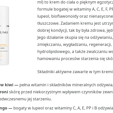
ml) to krem do ciała o pięknym egzoty
formule bogatej w witaminy A, C, E, F, PP
lupeol, bioflawonoidy oraz nienasycon
tłuszczowe. Zadaniem kremu jest utrzy
dobrej kondycji, tak by była zdrowa, jęd
Jego działanie skupia się na odżywianiu,
zmiękczaniu, wygładzaniu, regeneracji,
hydrolipidowego, a także zwalczaniu w
hamowaniu procesów starzenia się skó
Składniki aktywne zawarte w tym kremi
w kiwi —
pełna witamin i składników mineralnych odżywia
hroni
skórę przed niekorzystnym wpływem czynników zewn
edwczesnemu jej starzeniu.
ango —
bogaty w lupeol oraz witaminy C, A, E, PP i B odżywi