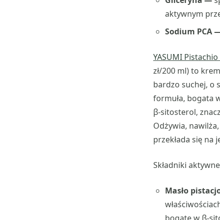
Gliceryna —
s
aktywnym prze
Sodium PCA 
YASUMI Pistachio
zł/200 ml) to kre
bardzo suchej, o 
formuła, bogata w
β-sitosterol, zna
Odżywia, nawilża, 
przekłada się na j
Składniki aktywne
Masło pistac
właściwościach
bogate w β-sit