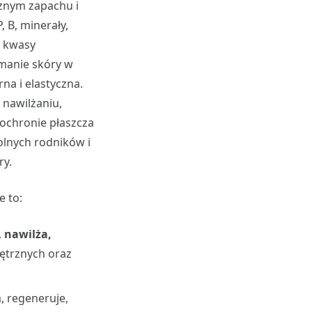
cznym zapachu i
, B, minerały,
e kwasy
manie skóry w
rna i elastyczna.
 nawilżaniu,
 ochronie płaszcza
olnych rodników i
ry.
e to:
,
nawilża,
ętrznych oraz
a, regeneruje,