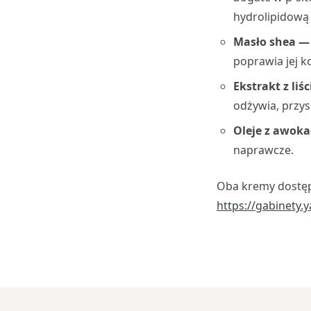
hydrolipidową 
Masło shea 
poprawia jej ko
Ekstrakt z liś
odżywia, przys
Oleje z awok
naprawcze.
Oba kremy dostę
https://gabinety.y