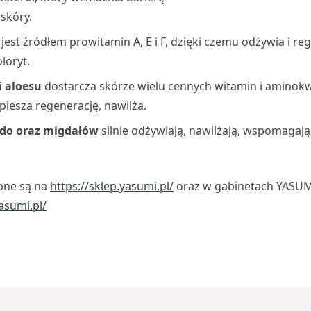
skóry.
—
jest źródłem prowitamin A, E i F, dzięki czemu odżywia i re
loryt.
ci aloesu
dostarcza skórze wielu cennych witamin i aminok
piesza regenerację, nawilża.
ado oraz migdałów
silnie odżywiają, nawilżają, wspomagaj
pne są na
https://sklep.yasumi.pl/
oraz w gabinetach YASU
asumi.pl/