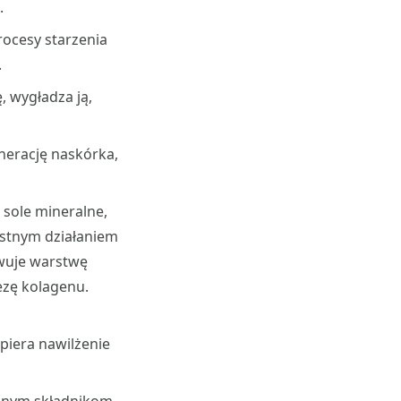
.
rocesy starzenia
.
, wygładza ją,
nerację naskórka,
sole mineralne,
ystnym działaniem
wuje warstwę
ezę kolagenu.
piera nawilżenie