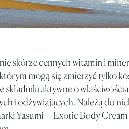
nie skórze cennych witamin i mine
 którym mogą się zmierzyć tylko k
e składniki aktywne o właściwości
ych i odżywiających. Należą do ni
arki Yasumi — Exotic Body Cream i
am.