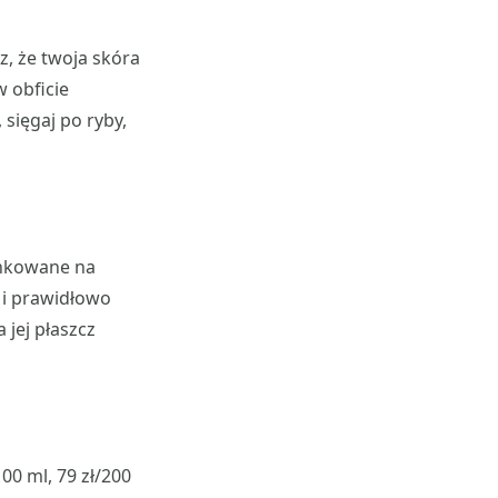
z, że twoja skóra
w obficie
sięgaj po ryby,
runkowane na
 i prawidłowo
 jej płaszcz
100 ml, 79 zł/200