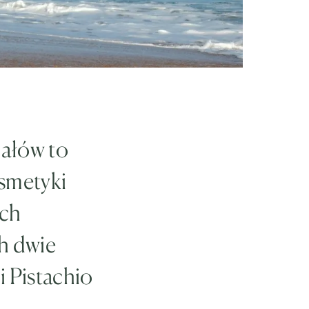
rałów to
osmetyki
ach
ch dwie
 Pistachio