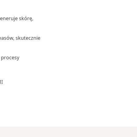
generuje skórę,
wasów, skutecznie
ą procesy
MI