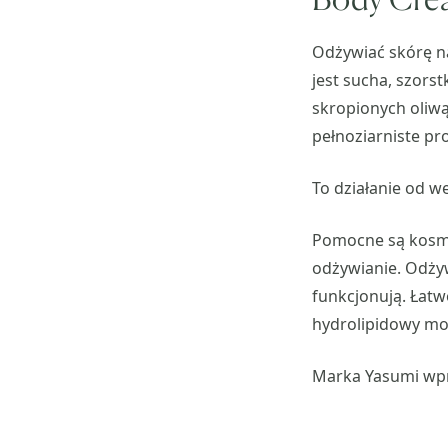
Odżywiać skórę na
jest sucha, szorst
skropionych oliwą
pełnoziarniste pr
To działanie od w
Pomocne są kosmet
odżywianie. Odżyw
funkcjonują. Łatw
hydrolipidowy mo
Marka Yasumi wpro