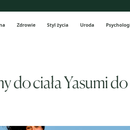
na
Zdrowie
Styl życia
Uroda
Psycholog
my do ciała Yasumi do