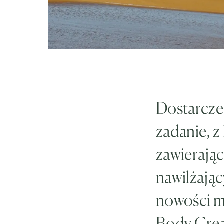
Dostarcze
zadanie, z
zawierając
nawilżając
nowości m
Body Cre