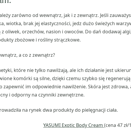
leży zarówno od wewnątrz, jak i z zewnątrz. Jeśli zauważys
ka, wiotka, brak jej elastyczności, jedz dużo świeżych warzy
 z oliwek, orzechów, nasion i owoców. Do dań dodawaj algi, 
odukty zbożowe i rośliny strączkowe.
ewnątrz, a co z zewnątrz?
yki, które nie tylko nawilżają, ale ich działanie jest ukie
ione komórki są silne, dzięki czemu szybko się regenerują
o zapewnić im odpowiednie nawilżenie. Skóra jest zdrowa, a
cny i odporny na czynniki zewnętrzne.
wadziła na rynek dwa produkty do pielęgnacji ciała.
YASUMI Exotic Body Cream
(cena 47 zł/