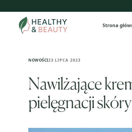
Przejdź
do
treści
Strona głów
NOWOŚCI
23 LIPCA 2023
Nawilżające kre
pielęgnacji skóry