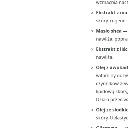
wzmacnia naczy
Ekstrakt z m
skóry, regener
Masło shea 
nawilża, popra
Ekstrakt z liś
nawilża.
Olej z awoka
witaminy odżyw
czynników zew
lipidową skóry
Działa przeciw
Olej ze słodk
skóry. Uelasty