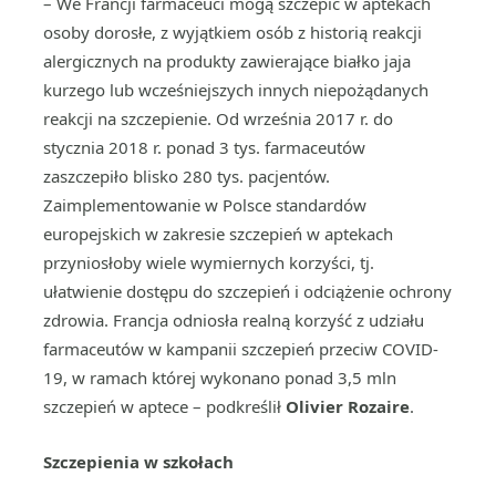
– We Francji farmaceuci mogą szczepić w aptekach
osoby dorosłe, z wyjątkiem osób z historią reakcji
alergicznych na produkty zawierające białko jaja
kurzego lub wcześniejszych innych niepożądanych
reakcji na szczepienie. Od września 2017 r. do
stycznia 2018 r. ponad 3 tys. farmaceutów
zaszczepiło blisko 280 tys. pacjentów.
Zaimplementowanie w Polsce standardów
europejskich w zakresie szczepień w aptekach
przyniosłoby wiele wymiernych korzyści, tj.
ułatwienie dostępu do szczepień i odciążenie ochrony
zdrowia. Francja odniosła realną korzyść z udziału
farmaceutów w kampanii szczepień przeciw COVID-
19, w ramach której wykonano ponad 3,5 mln
szczepień w aptece – podkreślił
Olivier Rozaire
.
Szczepienia w szkołach