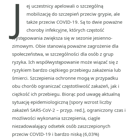
J
ej uczestnicy apelowali o szczególną
mobilizację do szczepień przeciw grypie, ale
także przeciw COVID-19. Są to dwie poważne
choroby infekcyjne, których częstość
występowania zwiększa się w sezonie jesienno-
zimowym. Obie stanowią poważne zagrożenie dla
społeczeństwa, w szczególności dla osób z grup
ryzyka. Ich współwystępowanie może wiązać się z
ryzykiem bardzo ciężkiego przebiegu zakażenia lub
śmierci. Szczepienia ochronne mogą w przypadku
obu chorób ograniczać częstotliwość zakażeń, jak i
ciężkość ich przebiegu. Biorąc pod uwagę aktualną
sytuację epidemiologiczną [spory wzrost liczby
zakażeń SARS-CoV-2 – przyp. red.], ograniczony czas i
możliwości wykonania szczepienia, ciągle
niezadowalający odsetek osób zaszczepionych
przeciw COVID-19 i bardzo niską (6,03%)