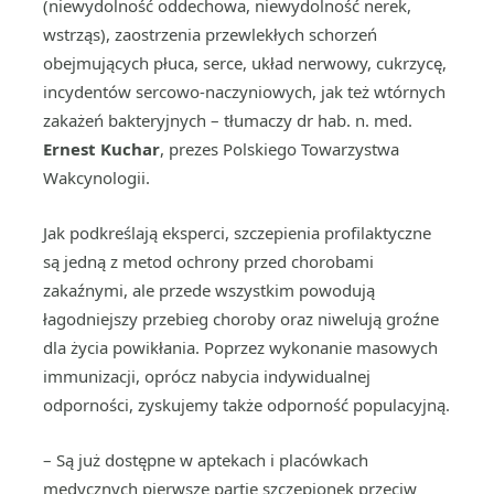
(niewydolność oddechowa, niewydolność nerek,
wstrząs), zaostrzenia przewlekłych schorzeń
obejmujących płuca, serce, układ nerwowy, cukrzycę,
incydentów sercowo-naczyniowych, jak też wtórnych
zakażeń bakteryjnych – tłumaczy dr hab. n. med.
Ernest Kuchar
, prezes Polskiego Towarzystwa
Wakcynologii.
Jak podkreślają eksperci, szczepienia profilaktyczne
są jedną z metod ochrony przed chorobami
zakaźnymi, ale przede wszystkim powodują
łagodniejszy przebieg choroby oraz niwelują groźne
dla życia powikłania. Poprzez wykonanie masowych
immunizacji, oprócz nabycia indywidualnej
odporności, zyskujemy także odporność populacyjną.
– Są już dostępne w aptekach i placówkach
medycznych pierwsze partie szczepionek przeciw