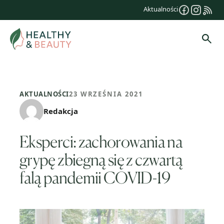
Przejdź
Aktualności
do
treści
Szuk
AKTUALNOŚCI
23 WRZEŚNIA 2021
Redakcja
Eksperci: zachorowania na
grypę zbiegną się z czwartą
falą pandemii COVID-19