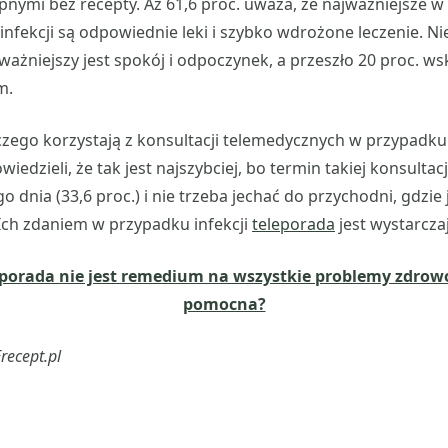
pnymi bez recepty. Aż 61,6 proc. uważa, że najważniejsze 
infekcji są odpowiednie leki i szybko wdrożone leczenie. N
jważniejszy jest spokój i odpoczynek, a przeszło 20 proc. ws
m.
aczego korzystają z konsultacji telemedycznych w przypadku 
edzieli, że tak jest najszybciej, bo termin takiej konsultacj
 dnia (33,6 proc.) i nie trzeba jechać do przychodni, gdzie
. Ich zdaniem w przypadku infekcji
teleporada
jest wystarczaj
eporada nie jest remedium na wszystkie problemy zdrowo
pomocna?
recept.pl