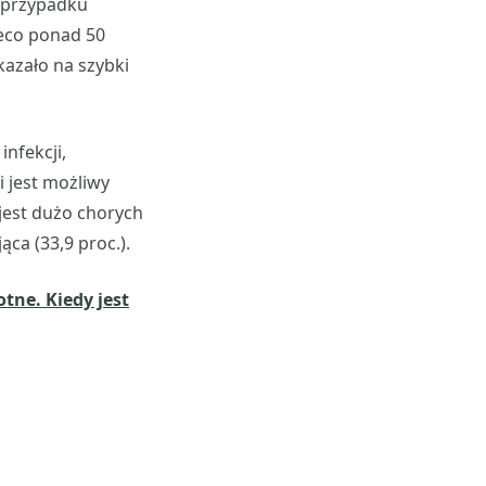
w przypadku
ieco ponad 50
kazało na szybki
infekcji,
i jest możliwy
 jest dużo chorych
ąca (33,9 proc.).
tne. Kiedy jest