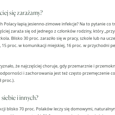
ciej się zarażamy?
ch Polacy łapią jesienno-zimowe infekcje? Na to pytanie co 
ęściej zaraża się od jednego z członków rodziny, który „przyn
kola. Blisko 30 proc. zaraziło się w pracy, szkole lub na ucze
15 proc. w komunikacji miejskiej, 16 proc. w przychodni pe
zyznało, że najczęściej choruje, gdy przemarznie i przemokni
odporności i zachorowania jest też często przemęczenie c
 proc.).
 siebie i innych?
cji blisko 70 proc. Polaków leczy się domowymi, naturaln