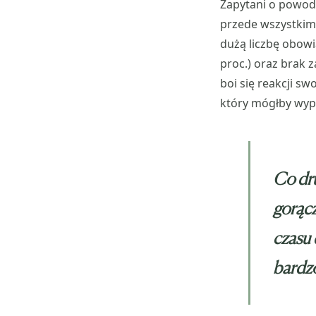
Zapytani o powody
przede wszystkim
dużą liczbę obowi
proc.) oraz brak z
boi się reakcji sw
który mógłby wypi
Co dru
gorącz
czasu 
bardzo