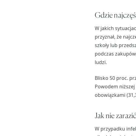
Gdzie najczęś
W jakich sytuacja
przyznał, że najcz
szkoły lub przedsz
podczas zakupów, 
ludzi.
Blisko 50 proc. pr
Powodem niższej 
obowiązkami (31,3
Jak nie zarazić
W przypadku infek