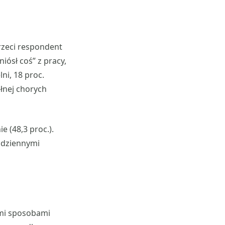
trzeci respondent
iósł coś” z pracy,
lni, 18 proc.
łnej chorych
e (48,3 proc.).
odziennymi
ymi sposobami