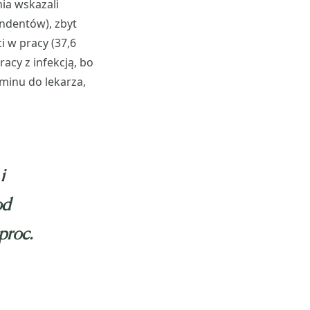
ia wskazali
ndentów), zbyt
 w pracy (37,6
racy z infekcją, bo
rminu do lekarza,
i
od
 proc.