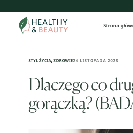
Przejdź
do
treści
Strona głów
STYL ŻYCIA
,
ZDROWIE
24 LISTOPADA 2023
Dlaczego co drug
gorączką? (BA