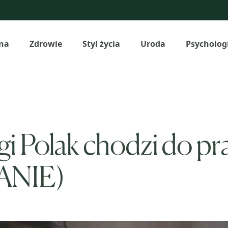
na
Zdrowie
Styl życia
Uroda
Psycholog
i Polak chodzi do prac
DANIE)