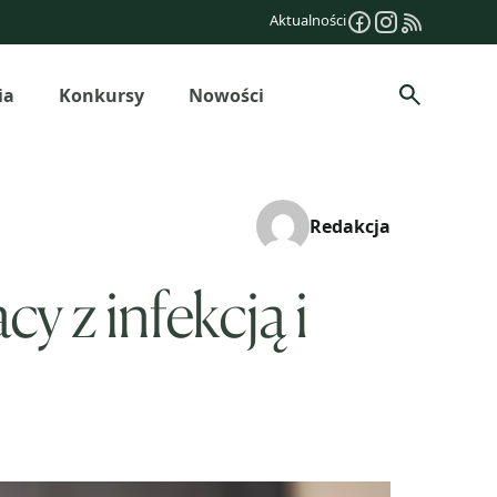
Aktualności
ia
Konkursy
Nowości
Szukaj
Redakcja
y z infekcją i