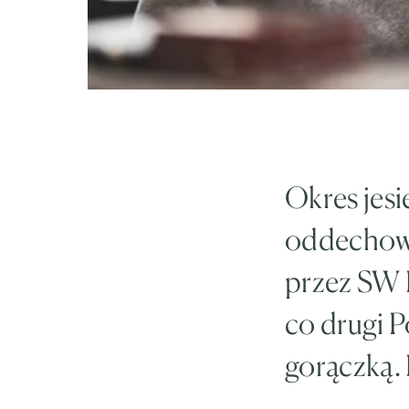
Okres jes
oddechowy
przez SW R
co drugi P
gorączką.