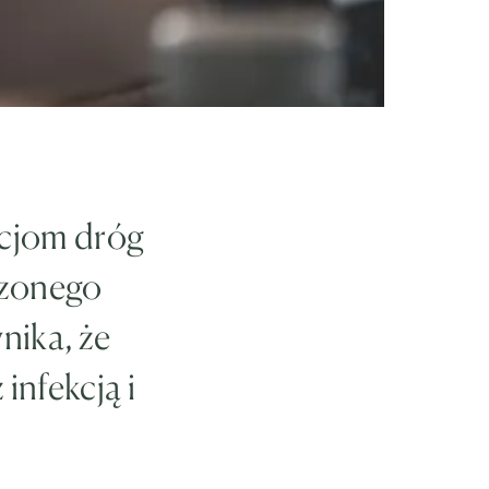
kcjom dróg
dzonego
nika, że
infekcją i