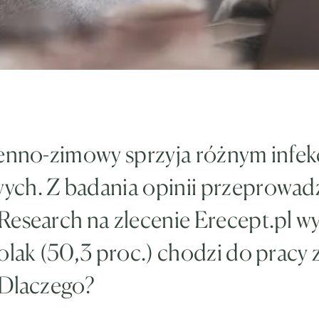
ienno-zimowy sprzyja różnym infe
ch. Z badania opinii przeprowa
esearch na zlecenie Erecept.pl wy
olak (50,3 proc.) chodzi do pracy z 
 Dlaczego?