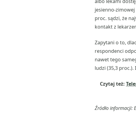
albo lekami dostę
jesienno-zimowej 
proc. sądzi, że na
kontakt z lekarze
Zapytani o to, dl
respondenci odpowi
nawet tego samego
ludzi (35,3 proc.)
Czytaj też:
Tel
Źródło informacji: E