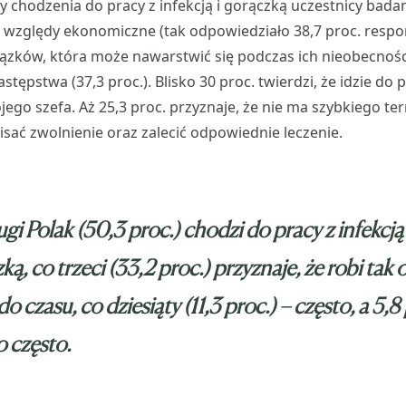
 chodzenia do pracy z infekcją i gorączką uczestnicy badan
 względy ekonomiczne (tak odpowiedziało 38,7 proc. respo
ązków, która może nawarstwić się podczas ich nieobecności
astępstwa (37,3 proc.). Blisko 30 proc. twierdzi, że idzie do p
ojego szefa. Aż 25,3 proc. przyznaje, że nie ma szybkiego te
sać zwolnienie oraz zalecić odpowiednie leczenie.
gi Polak (50,3 proc.) chodzi do pracy z infekcją 
ką, co trzeci (33,2 proc.) przyznaje, że robi tak 
do czasu, co dziesiąty (11,3 proc.) – często, a 5,8
 często.