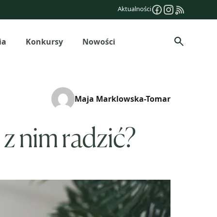
Aktualności
ia
Konkursy
Nowości
Szukaj
Maja Marklowska-Tomar
 z nim radzić?