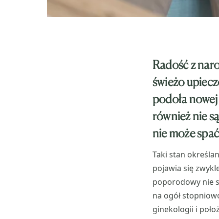
Radość z naro
świeżo upiecz
podoła nowej 
również nie są
nie może spać 
Taki stan określ
pojawia się zwykl
poporodowy nie s
na ogół stopniow
ginekologii i poł