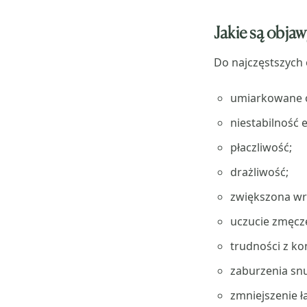
Jakie są obja
Do najczęstszych 
umiarkowane o
niestabilność 
płaczliwość;
drażliwość;
zwiększona wr
uczucie zmęcze
trudności z ko
zaburzenia snu
zmniejszenie ł