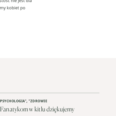
tość nie jest dla
emy kobiet po
PSYCHOLOGIA
", "
ZDROWIE
Fanatykom w kitlu dziękujemy