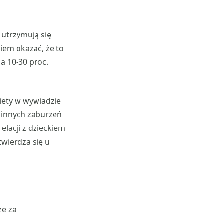
 utrzymują się
wiem okazać, że to
a 10-30 proc.
iety w wywiadzie
 innych zaburzeń
elacji z dzieckiem
twierdza się u
że za