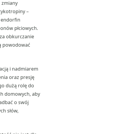
ą zmiany
ykotropiny –
 endorfin
monów płciowych.
 za obkurczanie
gą powodować
acją i nadmiarem
nia oraz presję
go dużą rolę do
ach domowych, aby
adbać o swój
ch słów,