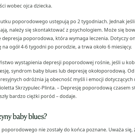
ci wobec ojca dziecka.
utku poporodowego ustępują po 2 tygodniach. Jednak jeśli
silają, należy się skontaktować z psychologiem. Może się bo
le depresja poporodowa, która wymaga leczenia. Dotyczy on
ę na ogół 4-6 tygodni po porodzie, a trwa około 6 miesięcy.
two wystąpienia depresji poporodowej rośnie, jeśli u kob
esję, syndrom baby blues lub depresję okołoporodową. Od
resyjnych odróżnia ją obecność myśli i emocji dotyczących r
Violetta Skrzypulec-Plinta. – Depresję poporodową czasem s
szły bardzo ciężki poród – dodaje.
zyny baby blues?
 poporodowego nie zostały do końca poznane. Uważa się, 