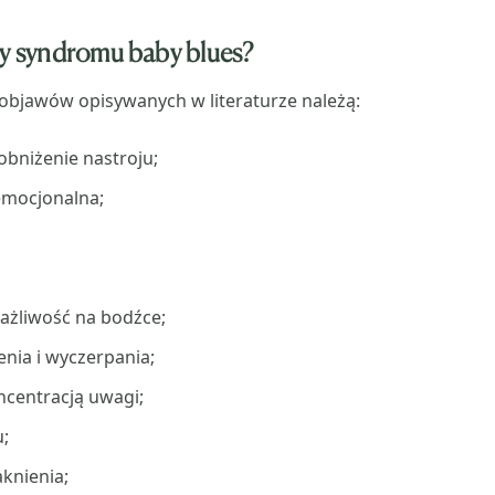
wy syndromu baby blues?
objawów opisywanych w literaturze należą:
bniżenie nastroju;
emocjonalna;
ażliwość na bodźce;
nia i wyczerpania;
ncentracją uwagi;
;
aknienia;