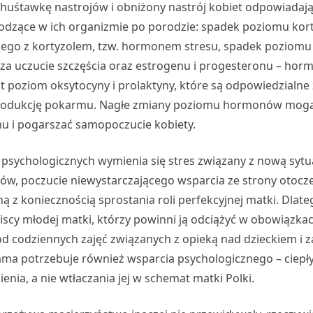
huśtawkę nastrojów i obniżony nastrój kobiet odpowiadaj
dzące w ich organizmie po porodzie: spadek poziomu kort
go z kortyzolem, tzw. hormonem stresu, spadek poziomu
za uczucie szczęścia oraz estrogenu i progesteronu – hor
 poziom oksytocyny i prolaktyny, które są odpowiedzialne
 produkcję pokarmu. Nagłe zmiany poziomu hormonów mo
u i pogarszać samopoczucie kobiety.
psychologicznych wymienia się stres związany z nową sytu
w, poczucie niewystarczającego wsparcia ze strony otocze
ą z koniecznością sprostania roli perfekcyjnej matki. Dlate
liscy młodej matki, którzy powinni ją odciążyć w obowiązk
 codziennych zajęć związanych z opieką nad dzieckiem i z
ma potrzebuje również wsparcia psychologicznego – ciepły
enia, a nie wtłaczania jej w schemat matki Polki.