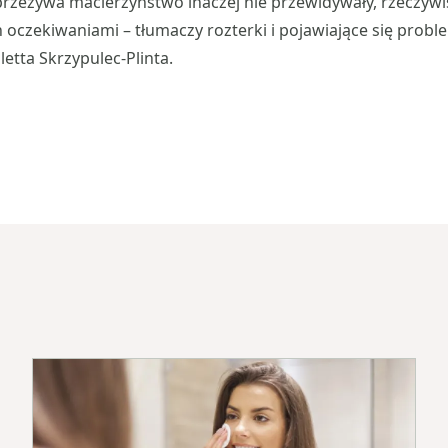
 przeżywa macierzyństwo inaczej nie przewidywały, rzeczywis
h oczekiwaniami – tłumaczy rozterki i pojawiające się probl
letta Skrzypulec-Plinta.