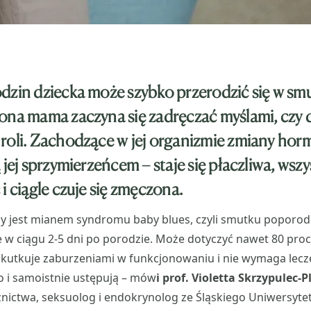
dzin dziecka może szybko przerodzić się w smu
ona mama zaczyna się zadręczać myślami, czy d
roli. Zachodzące w jej organizmie zmiany ho
 jej sprzymierzeńcem – staje się płaczliwa, wszy
i ciągle czuje się zmęczona.
any jest mianem syndromu baby blues, czyli smutku poporo
e w ciągu 2-5 dni po porodzie. Może dotyczyć nawet 80 proc
kutkuje zaburzeniami w funkcjonowaniu i nie wymaga lecze
o i samoistnie ustępują – mów
i prof. Violetta Skrzypulec-P
ożnictwa, seksuolog i endokrynolog ze Śląskiego Uniwersyt