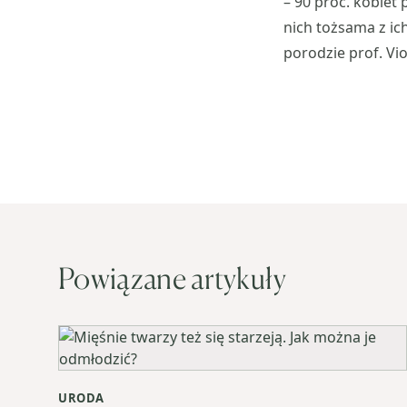
– 90 proc. kobiet
nich tożsama z ic
porodzie prof. Vio
Powiązane artykuły
URODA