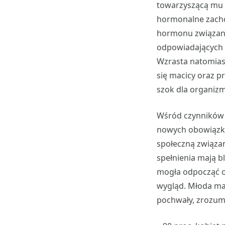
towarzyszącą mu 
hormonalne zacho
hormonu związane
odpowiadających 
Wzrasta natomiast
się macicy oraz
szok dla organizm
Wśród czynników 
nowych obowiązkó
społeczną związan
spełnienia mają b
mogła odpocząć od
wygląd. Młoda ma
pochwały, zrozumi