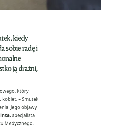
tek, kiedy
a sobie radę i
rmonalne
stko ją drażni,
dowego, który
. kobiet. – Smutek
nia. Jego objawy
linta
, specjalista
etu Medycznego.