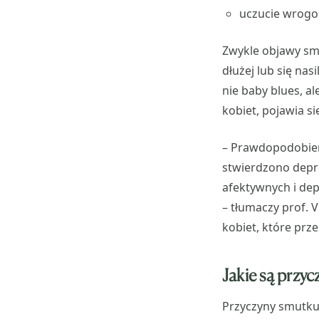
uczucie wrogoś
Zwykle objawy sm
dłużej lub się na
nie baby blues, a
kobiet, pojawia si
– Prawdopodobieńs
stwierdzono depr
afektywnych i dep
– tłumaczy prof. 
kobiet, które prze
Jakie są przyc
Przyczyny smutku