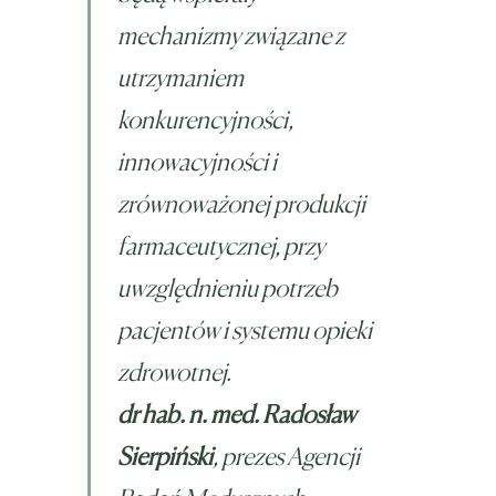
mechanizmy związane z
utrzymaniem
konkurencyjności,
innowacyjności i
zrównoważonej produkcji
farmaceutycznej, przy
uwzględnieniu potrzeb
pacjentów i systemu opieki
zdrowotnej.
dr hab. n. med. Radosław
Sierpiński
, prezes Agencji