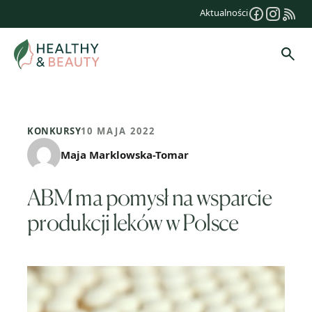
Przejdź
Aktualności
do
treści
Szuk
KONKURSY
10 MAJA 2022
Maja Marklowska-Tomar
ABM ma pomysł na wsparcie
produkcji leków w Polsce