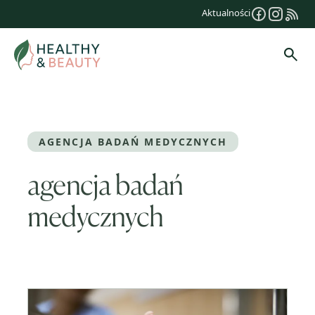
Przejdź
Aktualności
do
treści
Szuk
AGENCJA BADAŃ MEDYCZNYCH
agencja badań
medycznych