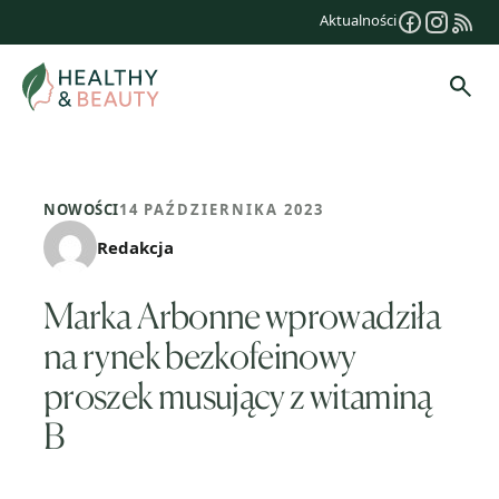
Przejdź
Aktualności
do
treści
Szuk
NOWOŚCI
14 PAŹDZIERNIKA 2023
Redakcja
Marka Arbonne wprowadziła
na rynek bezkofeinowy
proszek musujący z witaminą
B